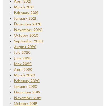
April 2021
March 2021
February 2021
January 2021
December 2020
November 2020
October 2020
September 2020
August 2020
July 2020
June 2020
May 2020
April 2020
March 2020
February 2020
January 2020
December 2019
November 2019
October 2019