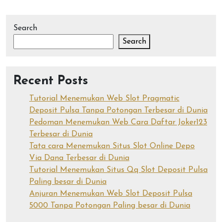
Search
Search
Recent Posts
Tutorial Menemukan Web Slot Pragmatic
Deposit Pulsa Tanpa Potongan Terbesar di Dunia
Pedoman Menemukan Web Cara Daftar Joker123
Terbesar di Dunia
Tata cara Menemukan Situs Slot Online Depo
Via Dana Terbesar di Dunia
Tutorial Menemukan Situs Qq Slot Deposit Pulsa
Paling besar di Dunia
Anjuran Menemukan Web Slot Deposit Pulsa
5000 Tanpa Potongan Paling besar di Dunia