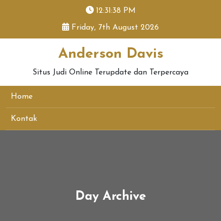
skip
12:31:38 PM
to
Friday, 7th August 2026
content
Anderson Davis
Situs Judi Online Terupdate dan Terpercaya
Home
Kontak
Day Archive