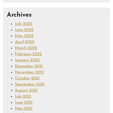
Archives
July 2022
June 2022
May 2022
April 2022
March 2022
February 2022
January 2022
December 2021
November 2021
October 2021
September 2021
August 2021
July 2021
June 2021
May 2021