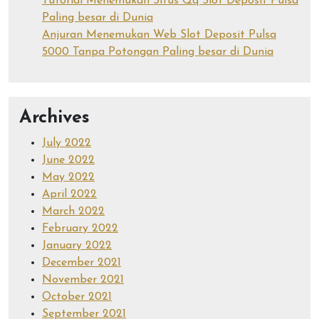
Tutorial Menemukan Situs Qq Slot Deposit Pulsa
Paling besar di Dunia
Anjuran Menemukan Web Slot Deposit Pulsa
5000 Tanpa Potongan Paling besar di Dunia
Archives
July 2022
June 2022
May 2022
April 2022
March 2022
February 2022
January 2022
December 2021
November 2021
October 2021
September 2021