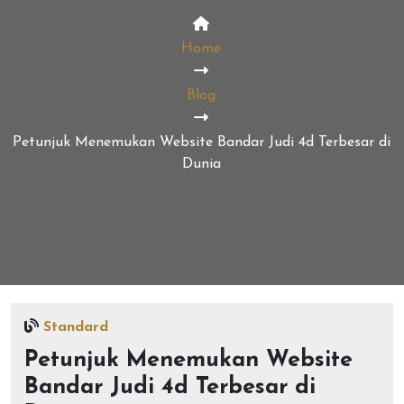
Home
Blog
Petunjuk Menemukan Website Bandar Judi 4d Terbesar di
Dunia
Standard
Petunjuk Menemukan Website
Bandar Judi 4d Terbesar di