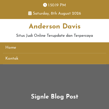
skip
1:50:19 PM
to
Saturday, 8th August 2026
content
Anderson Davis
Situs Judi Online Terupdate dan Terpercaya
Home
Kontak
Signle Blog Post