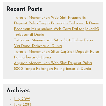
Recent Posts
Tutorial Menemukan Web Slot Pragmatic
Deposit Pulsa Tanpa Potongan Terbesar di Dunia
Pedoman Menemukan Web Cara Daftar Joker123
Terbesar di Dunia
Tata cara Menemukan Situs Slot Online Depo
Via Dana Terbesar di Dunia
Tutorial Menemukan Situs Qq Slot Deposit Pulsa
Paling besar di Dunia
Anjuran Menemukan Web Slot Deposit Pulsa
5000 Tanpa Potongan Paling besar di Dunia
Archives
July 2022
June 2022