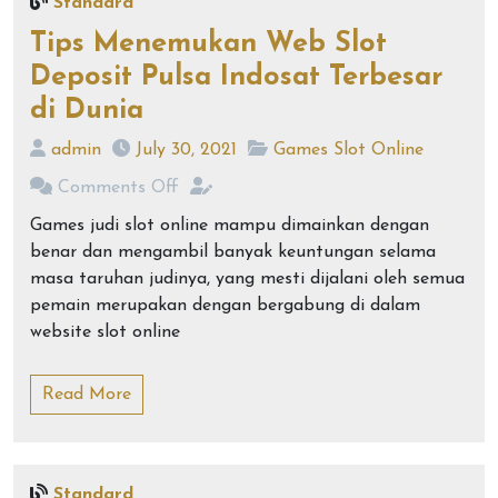
Standard
Tips Menemukan Web Slot
Deposit Pulsa Indosat Terbesar
di Dunia
admin
July 30, 2021
Games Slot Online
Comments Off
Games judi slot online mampu dimainkan dengan
benar dan mengambil banyak keuntungan selama
masa taruhan judinya, yang mesti dijalani oleh semua
pemain merupakan dengan bergabung di dalam
website slot online
Read More
Standard