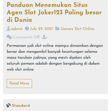
Panduan Menemukan Situs
Agen Slot Joker123 Paling besar
di Dunia
admin
July 29, 2021
Games Slot Online
Comments Off
Permainan judi slot online mampu dimainkan dengan
benar dan mengambil banyak keuntungan selama
masa taruhan judinya, yang mesti dijalani oleh
seluruh pemain adalah dengan bergabung di dalam
web slot online
Read More
Standard