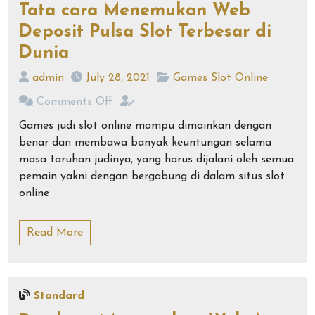
Tata cara Menemukan Web
Deposit Pulsa Slot Terbesar di
Dunia
admin
July 28, 2021
Games Slot Online
Comments Off
Games judi slot online mampu dimainkan dengan
benar dan membawa banyak keuntungan selama
masa taruhan judinya, yang harus dijalani oleh semua
pemain yakni dengan bergabung di dalam situs slot
online
Read More
Standard