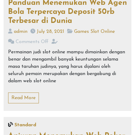
Panduan Menemukan Web Agen
Bola Terpercaya Deposit 50rb
Terbesar di Dunia
admin
July 28, 2021
Games Slot Online
Comments Off
Permainan judi slot online mampu dimainkan dengan
benar dan mengambil banyak keuntungan selama
masa taruhan judinya, yang harus dijalani oleh
seluruh pemain merupakan dengan bergabung di
dalam web slot online
Read More
Standard