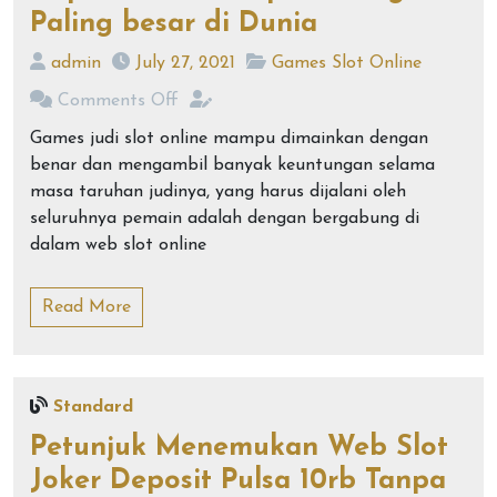
Paling besar di Dunia
admin
July 27, 2021
Games Slot Online
Comments Off
Games judi slot online mampu dimainkan dengan
benar dan mengambil banyak keuntungan selama
masa taruhan judinya, yang harus dijalani oleh
seluruhnya pemain adalah dengan bergabung di
dalam web slot online
Read More
Standard
Petunjuk Menemukan Web Slot
Joker Deposit Pulsa 10rb Tanpa