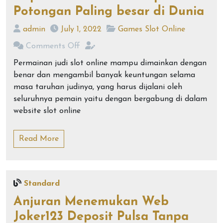
Potongan Paling besar di Dunia
admin
July 1, 2022
Games Slot Online
Comments Off
Permainan judi slot online mampu dimainkan dengan
benar dan mengambil banyak keuntungan selama
masa taruhan judinya, yang harus dijalani oleh
seluruhnya pemain yaitu dengan bergabung di dalam
website slot online
Read More
Standard
Anjuran Menemukan Web
Joker123 Deposit Pulsa Tanpa