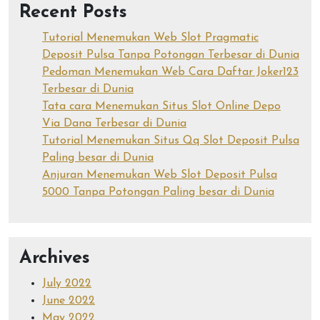
Recent Posts
Tutorial Menemukan Web Slot Pragmatic
Deposit Pulsa Tanpa Potongan Terbesar di Dunia
Pedoman Menemukan Web Cara Daftar Joker123
Terbesar di Dunia
Tata cara Menemukan Situs Slot Online Depo
Via Dana Terbesar di Dunia
Tutorial Menemukan Situs Qq Slot Deposit Pulsa
Paling besar di Dunia
Anjuran Menemukan Web Slot Deposit Pulsa
5000 Tanpa Potongan Paling besar di Dunia
Archives
July 2022
June 2022
May 2022