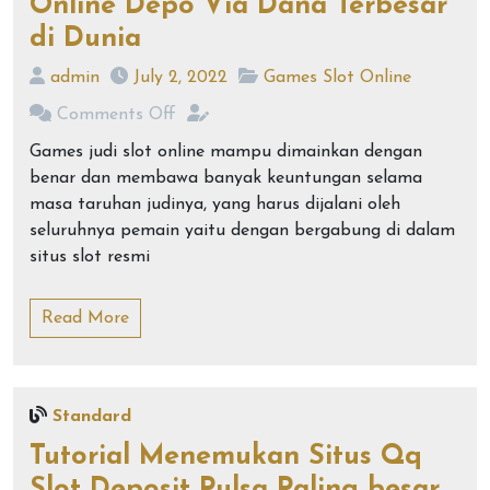
Online Depo Via Dana Terbesar
di Dunia
admin
July 2, 2022
Games Slot Online
Comments Off
Games judi slot online mampu dimainkan dengan
benar dan membawa banyak keuntungan selama
masa taruhan judinya, yang harus dijalani oleh
seluruhnya pemain yaitu dengan bergabung di dalam
situs slot resmi
Read More
Standard
Tutorial Menemukan Situs Qq
Slot Deposit Pulsa Paling besar