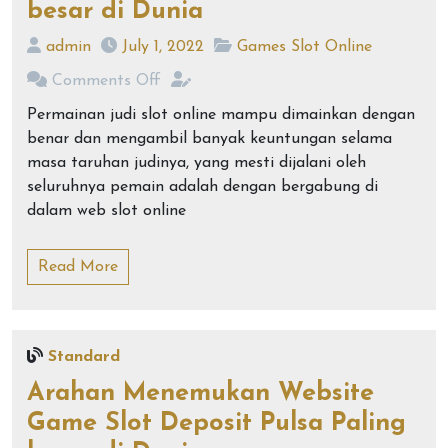
besar di Dunia
admin
July 1, 2022
Games Slot Online
Comments Off
Permainan judi slot online mampu dimainkan dengan
benar dan mengambil banyak keuntungan selama
masa taruhan judinya, yang mesti dijalani oleh
seluruhnya pemain adalah dengan bergabung di
dalam web slot online
Read More
Standard
Arahan Menemukan Website
Game Slot Deposit Pulsa Paling