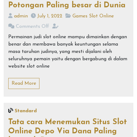
Potongan Paling besar di Dunia
admin
July 1, 2022
Games Slot Online
Comments Off
Permainan judi slot online mampu dimainkan dengan
benar dan membawa banyak keuntungan selama
masa taruhan judinya, yang mesti dijalani oleh
seluruhnya pemain yaitu dengan bergabung di dalam
website slot online
Read More
Standard
Tata cara Menemukan Situs Slot
Online Depo Via Dana Paling