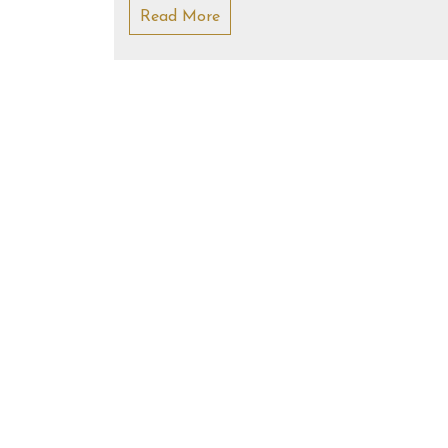
Read More