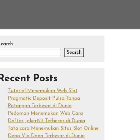
Search
Search
Recent Posts
Tutorial Menemukan Web Slot
Pragmatic Deposit Pulsa Tanpa
Potongan Terbesar di Dunia
Pedoman Menemukan Web Cara
Daftar Joker123 Terbesar di Dunia
Tata cara Menemukan Situs Slot Online
Depo Via Dana Terbesar di Dunia