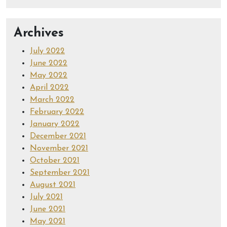
Archives
July 2022
June 2022
May 2022
April 2022
March 2022
February 2022
January 2022
December 2021
November 2021
October 2021
September 2021
August 2021
July 2021
June 2021
May 2021