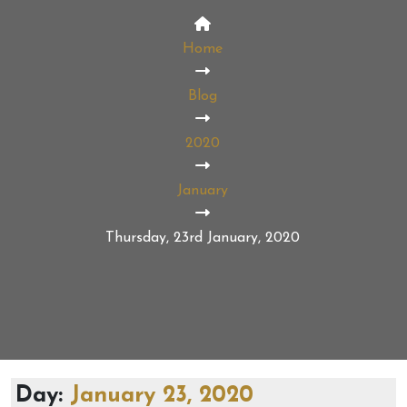
Home
Blog
2020
January
Thursday, 23rd January, 2020
Day:
January 23, 2020