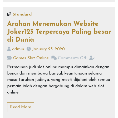
Standard
Arahan Menemukan Website
Joker123 Terpercaya Paling besar
di Dunia
admin
January 23, 2020
Games Slot Online
Comments Off
Permainan judi slot online mampu dimainkan dengan
benar dan membawa banyak keuntungan selama
masa taruhan judinya, yang mesti dijalani oleh semua
pemain ialah dengan bergabung di dalam web slot
online
Read More