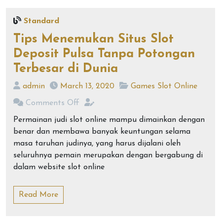
Standard
Tips Menemukan Situs Slot
Deposit Pulsa Tanpa Potongan
Terbesar di Dunia
admin
March 13, 2020
Games Slot Online
Comments Off
Permainan judi slot online mampu dimainkan dengan
benar dan membawa banyak keuntungan selama
masa taruhan judinya, yang harus dijalani oleh
seluruhnya pemain merupakan dengan bergabung di
dalam website slot online
Read More