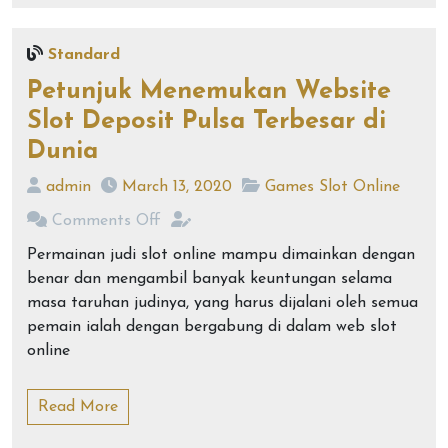
Standard
Petunjuk Menemukan Website
Slot Deposit Pulsa Terbesar di
Dunia
admin
March 13, 2020
Games Slot Online
Comments Off
Permainan judi slot online mampu dimainkan dengan
benar dan mengambil banyak keuntungan selama
masa taruhan judinya, yang harus dijalani oleh semua
pemain ialah dengan bergabung di dalam web slot
online
Read More