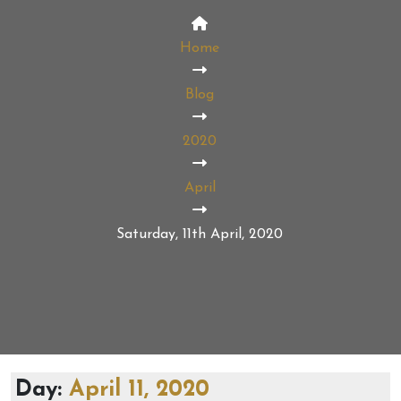
Home
Blog
2020
April
Saturday, 11th April, 2020
Day:
April 11, 2020