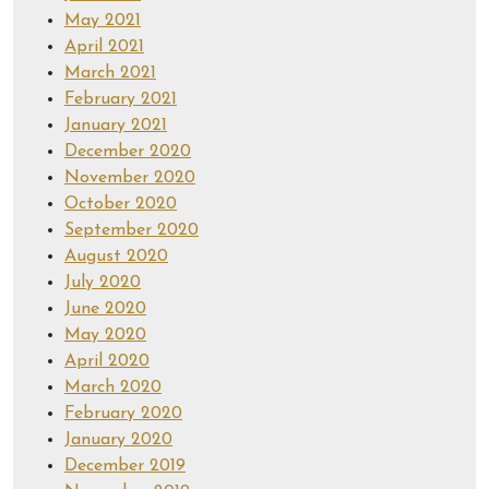
May 2021
April 2021
March 2021
February 2021
January 2021
December 2020
November 2020
October 2020
September 2020
August 2020
July 2020
June 2020
May 2020
April 2020
March 2020
February 2020
January 2020
December 2019