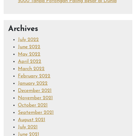
5000 Tanpa Potongan Paling besar di Dunia
Archives
July 2022
June 2022
May 2022
April 2022
March 2022
February 2022
January 2022
December 2021
November 2021
October 2021
September 2021
August 2021
July 2021
June 2021