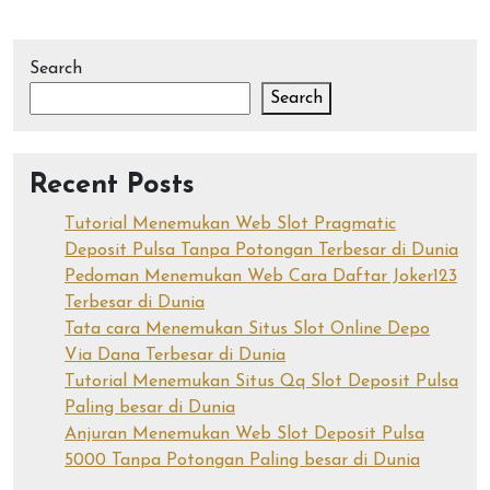
Search
Search
Recent Posts
Tutorial Menemukan Web Slot Pragmatic
Deposit Pulsa Tanpa Potongan Terbesar di Dunia
Pedoman Menemukan Web Cara Daftar Joker123
Terbesar di Dunia
Tata cara Menemukan Situs Slot Online Depo
Via Dana Terbesar di Dunia
Tutorial Menemukan Situs Qq Slot Deposit Pulsa
Paling besar di Dunia
Anjuran Menemukan Web Slot Deposit Pulsa
5000 Tanpa Potongan Paling besar di Dunia