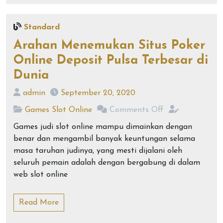
Standard
Arahan Menemukan Situs Poker
Online Deposit Pulsa Terbesar di
Dunia
admin
September 20, 2020
Games Slot Online
Comments Off
Games judi slot online mampu dimainkan dengan
benar dan mengambil banyak keuntungan selama
masa taruhan judinya, yang mesti dijalani oleh
seluruh pemain adalah dengan bergabung di dalam
web slot online
Read More