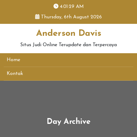
skip
4:01:29 AM
to
Thursday, 6th August 2026
content
Anderson Davis
Situs Judi Online Terupdate dan Terpercaya
Home
Kontak
Day Archive