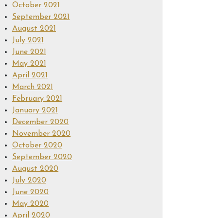
October 2021
September 2021
August 2021
July 2021
June 2021
May 2021
April 2021
March 2021
February 2021
January 2021
December 2020
November 2020
October 2020
September 2020
August 2020
July 2020
June 2020
May 2020
April 2020