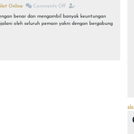
lot Online
Comments Off
dengan benar dan mengambil banyak keuntungan
ijalani oleh seluruh pemain yakni dengan bergabung
slo