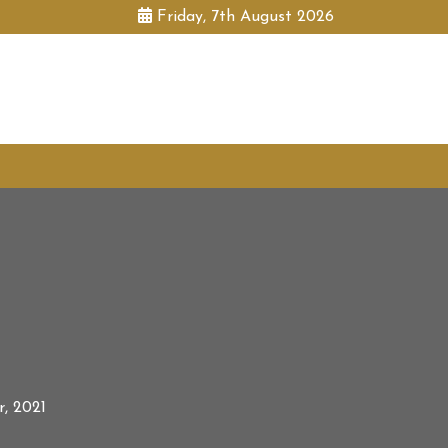
Friday, 7th August 2026
, 2021