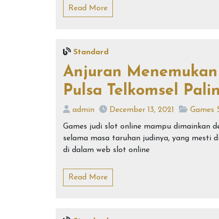
Read More
Standard
Anjuran Menemukan 
Pulsa Telkomsel Pali
admin
December 13, 2021
Games S
Games judi slot online mampu dimainkan
selama masa taruhan judinya, yang mesti d
di dalam web slot online
Read More