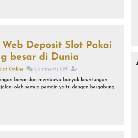
Web Deposit Slot Pakai
ng besar di Dunia
lot Online
Comments Off
 dengan benar dan membawa banyak keuntungan
ijalani oleh semua pemain yaitu dengan bergabung