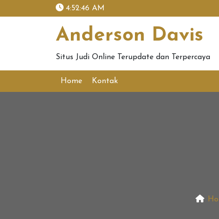
skip
4:52:46 AM
to
content
Anderson Davis
Situs Judi Online Terupdate dan Terpercaya
Home
Kontak
Ho