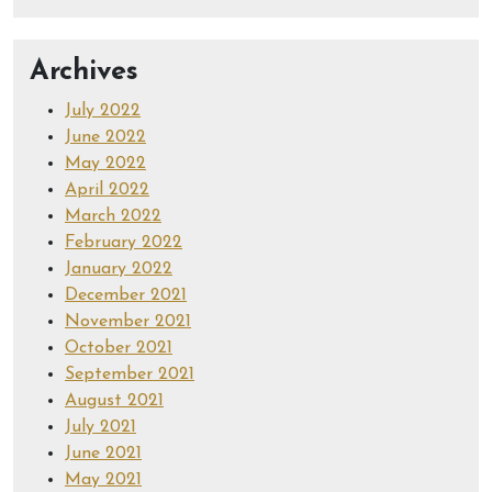
Archives
July 2022
June 2022
May 2022
April 2022
March 2022
February 2022
January 2022
December 2021
November 2021
October 2021
September 2021
August 2021
July 2021
June 2021
May 2021