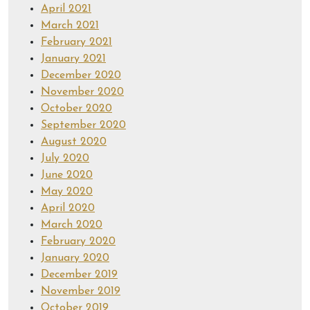
April 2021
March 2021
February 2021
January 2021
December 2020
November 2020
October 2020
September 2020
August 2020
July 2020
June 2020
May 2020
April 2020
March 2020
February 2020
January 2020
December 2019
November 2019
October 2019