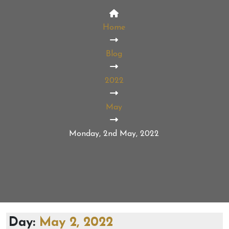
Home
Blog
2022
May
Monday, 2nd May, 2022
Day:
May 2, 2022