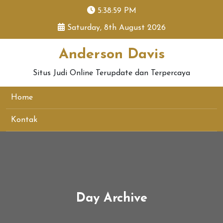
skip
5:39:00 PM
to
Saturday, 8th August 2026
content
Anderson Davis
Situs Judi Online Terupdate dan Terpercaya
Home
Kontak
Day Archive