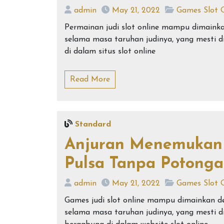
admin
May 21, 2022
Games Slot 
Permainan judi slot online mampu dimai
selama masa taruhan judinya, yang mesti d
di dalam situs slot online
Read More
Standard
Anjuran Menemukan S
Pulsa Tanpa Potonga
admin
May 21, 2022
Games Slot 
Games judi slot online mampu dimainkan 
selama masa taruhan judinya, yang mesti d