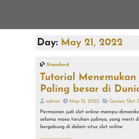
Day:
May 21, 2022
Standard
Tutorial Menemukan 
Paling besar di Duni
admin
May 21, 2022
Games Slot 
Permainan judi slot online mampu dimai
selama masa taruhan judinya, yang mesti d
bergabung di dalam situs slot online