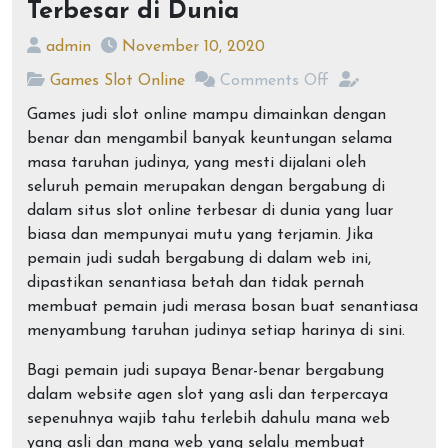
Terbesar di Dunia
admin
November 10, 2020
Games Slot Online
Comments Off
Games judi slot online mampu dimainkan dengan
benar dan mengambil banyak keuntungan selama
masa taruhan judinya, yang mesti dijalani oleh
seluruh pemain merupakan dengan bergabung di
dalam situs slot online terbesar di dunia yang luar
biasa dan mempunyai mutu yang terjamin. Jika
pemain judi sudah bergabung di dalam web ini,
dipastikan senantiasa betah dan tidak pernah
membuat pemain judi merasa bosan buat senantiasa
menyambung taruhan judinya setiap harinya di sini.
Bagi pemain judi supaya Benar-benar bergabung
dalam website agen slot yang asli dan terpercaya
sepenuhnya wajib tahu terlebih dahulu mana web
yang asli dan mana web yang selalu membuat