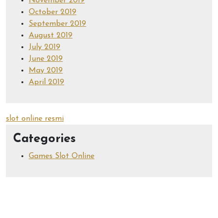
November 2019
October 2019
September 2019
August 2019
July 2019
June 2019
May 2019
April 2019
slot online resmi
Categories
Games Slot Online
© Copyright 2022- 2026 by
Anderson Davis
| All rights