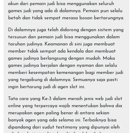
akun dari pemain judi bisa menggunakan seluruh
games judi yang ada di dalamnya. Pemain pun selalu
betah dan tidak sempat merasa bosan bertarungnya.
Di dalamnya juga telah didorong dengan sistem yang
tersusun dan pemain judi bisa menggunakan dalam
taruhan judinya. Keamanan di sini juga membuat
member tidak sempat ada kendala dan membuat
games judinya berlangsung dengan mudah. Maka
games judinya berjalan dengan nyaman dan selalu
memberi kesempatan kemenangan bagi member judi
yang tergabung di dalamnya. Semuanya saja pasti
ingin bertarung judi di agen slot ini.
Tata cara yang Ke-3 dalam meraih jenis web judi slot
online yang terpercaya wajib menentukan bahwa dia
merupakan agen paling benar di antara sekian
banyak agen yang ada selama ini. Terbaiknya bisa
dipandang dari sudut testimony yang dipunyai oleh