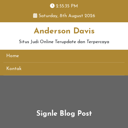
skip
2:55:35 PM
to
Saturday, 8th August 2026
content
Anderson Davis
Situs Judi Online Terupdate dan Terpercaya
Home
Kontak
Signle Blog Post