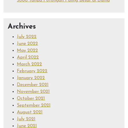
5000 Tanpa Potongan Paling besar di Dunia
Archives
July 2022
June 2022
May 2022
April 2022
March 2022
February 2022
January 2022
December 2021
November 2021
October 2021
September 2021
August 2021
July 2021
June 2021