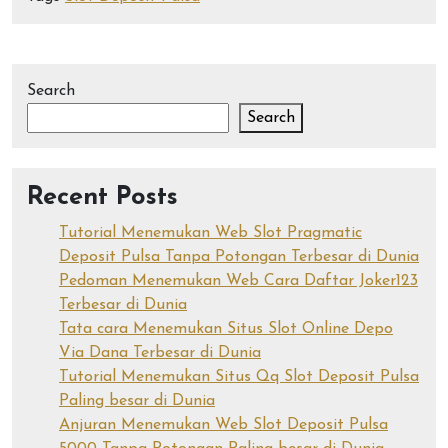
Search
Search
Recent Posts
Tutorial Menemukan Web Slot Pragmatic
Deposit Pulsa Tanpa Potongan Terbesar di Dunia
Pedoman Menemukan Web Cara Daftar Joker123
Terbesar di Dunia
Tata cara Menemukan Situs Slot Online Depo
Via Dana Terbesar di Dunia
Tutorial Menemukan Situs Qq Slot Deposit Pulsa
Paling besar di Dunia
Anjuran Menemukan Web Slot Deposit Pulsa