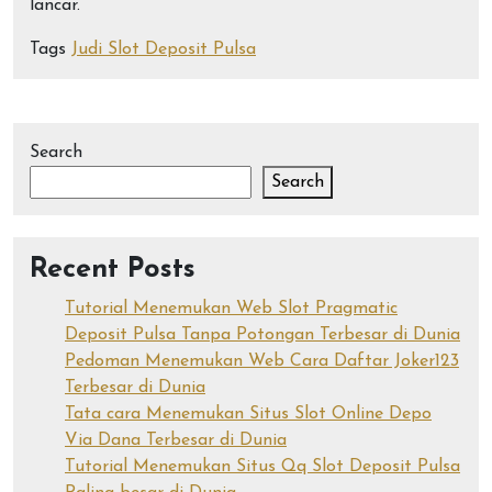
lancar.
Tags
Judi Slot Deposit Pulsa
Search
Search
Recent Posts
Tutorial Menemukan Web Slot Pragmatic
Deposit Pulsa Tanpa Potongan Terbesar di Dunia
Pedoman Menemukan Web Cara Daftar Joker123
Terbesar di Dunia
Tata cara Menemukan Situs Slot Online Depo
Via Dana Terbesar di Dunia
Tutorial Menemukan Situs Qq Slot Deposit Pulsa