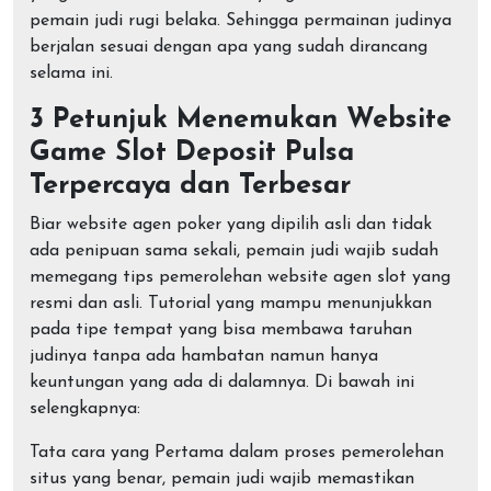
pemain judi rugi belaka. Sehingga permainan judinya
berjalan sesuai dengan apa yang sudah dirancang
selama ini.
3 Petunjuk Menemukan Website
Game Slot Deposit Pulsa
Terpercaya dan Terbesar
Biar website agen poker yang dipilih asli dan tidak
ada penipuan sama sekali, pemain judi wajib sudah
memegang tips pemerolehan website agen slot yang
resmi dan asli. Tutorial yang mampu menunjukkan
pada tipe tempat yang bisa membawa taruhan
judinya tanpa ada hambatan namun hanya
keuntungan yang ada di dalamnya. Di bawah ini
selengkapnya:
Tata cara yang Pertama dalam proses pemerolehan
situs yang benar, pemain judi wajib memastikan