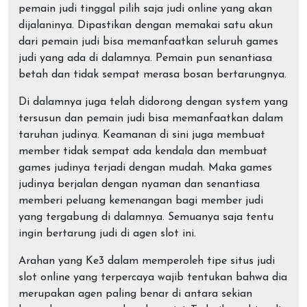
pemain judi tinggal pilih saja judi online yang akan
dijalaninya. Dipastikan dengan memakai satu akun
dari pemain judi bisa memanfaatkan seluruh games
judi yang ada di dalamnya. Pemain pun senantiasa
betah dan tidak sempat merasa bosan bertarungnya.
Di dalamnya juga telah didorong dengan system yang
tersusun dan pemain judi bisa memanfaatkan dalam
taruhan judinya. Keamanan di sini juga membuat
member tidak sempat ada kendala dan membuat
games judinya terjadi dengan mudah. Maka games
judinya berjalan dengan nyaman dan senantiasa
memberi peluang kemenangan bagi member judi
yang tergabung di dalamnya. Semuanya saja tentu
ingin bertarung judi di agen slot ini.
Arahan yang Ke3 dalam memperoleh tipe situs judi
slot online yang terpercaya wajib tentukan bahwa dia
merupakan agen paling benar di antara sekian