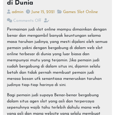
di Dunia
admin
June 15, 2021
Games Slot Online
Comments Off
Permainan judi slot online mampu dimainkan dengan
benar dan mengambil banyak keuntungan selama
masa taruhan judinya, yang mesti dijalani oleh semua
pemain yakni dengan bergabung di dalam web slot
online terbesar di dunia yang luar biasa dan
mempunyai mutu yang terjamin. Jika pemain judi
sudah bergabung di dalam situs ini, dijamin selalu
betah dan tidak pernah membuat pemain judi
merasa bosan utk senantiasa meneruskan taruhan
judinya tiap-tiap harinya di sini.
Bagi pemain judi supaya Benar-benar bergabung
dalam situs agen slot yang asli dan terpercaya
sepenuhnya wajib tahu terlebih dahulu mana web
yang asli dan mana website yang selalu membuat