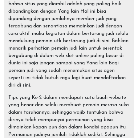
bahwa situs yang diambil adalah yang paling baik
dibandingkan dengan Yang lain Hal ini bisa
dipandang dengan jumlahnya member judi yang
tergabung dan senantiasa memainkan judi dengan
cara aktif maka kegiatan dalam bertarung judi selalu
mendukung pemain utk bertarung judi di sini. Bahkan
menarik perhatian pemain judi lain untuk serentak
bergabung di dalam web slot online paling besar di
dunia ini saja jangan sampai yang Yang lain Bagi
pemain judi yang sudah menemukan situs agen
seperti ini tidak butuh ragu lagi buat mendaftarkan
diri di sini.
Tips yang Ke-2 dalam mendapati satu buah website
yang benar dan selalu membuat pemain merasa suka
dalam taruhannya, sehingga wajib tentukan bahwa
dirinya telah mempunyai permainan yang bisa
dimainkan kapan pun dan dalam kondisi apapun itu.
Permainan judinya jumlah tidaklah sedikit. Sehingga