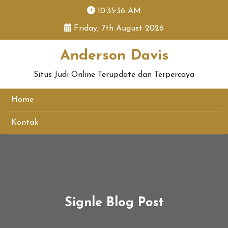
skip
10:35:36 AM
to
Friday, 7th August 2026
content
Anderson Davis
Situs Judi Online Terupdate dan Terpercaya
Home
Kontak
Signle Blog Post