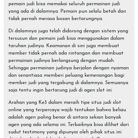
pemain judi bisa memakai seluruh permainan judi
yang ada di dalamnya. Pemain pun selalu betah dan
tidak pernah merasa bosan bertarungnya.
Di dalamnya juga telah didorong dengan sistem yang
tersusun dan pemain judi bisa menggunakan dalam
taruhan judinya. Keamanan di sini juga membuat
member tidak pernah ada rintangan dan membuat
permainan judinya berlangsung dengan mudah.
Sehingga permainan judinya berjalan dengan nyaman
dan senantiasa memberi peluang kemenangan bagi
member judi yang tergabung di dalamnya. Semuanya
saja tentu ingin bertarung judi di agen slot ini.
Arahan yang Ke3 dalam meraih tipe situs judi slot
online yang terpercaya wajib tentukan bahwa beliau
adalah agen paling benar di antara sekian banyak
agen yang ada selama ini. Terbaiknya bisa dilihat dari
sudut testimony yang dipunyai oleh pihak situs ini