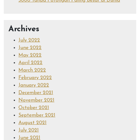
5000 Tanpa Potongan Paling besar di Dunia
Archives
July 2022
June 2022
May 2022
April 2022
March 2022
February 2022
January 2022
December 2021
November 2021
October 2021
September 2021
August 2021
July 2021
June 2021