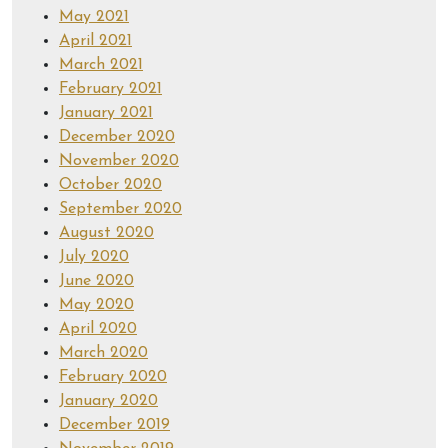
May 2021
April 2021
March 2021
February 2021
January 2021
December 2020
November 2020
October 2020
September 2020
August 2020
July 2020
June 2020
May 2020
April 2020
March 2020
February 2020
January 2020
December 2019