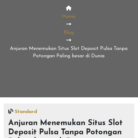
Home
Blog
Anjuran Menemukan Situs Slot Deposit Pulsa Tanpa
Potongan Paling besar di Dunia
Standard
Anjuran Menemukan Situs Slot
Deposit Pulsa Tanpa Potongan