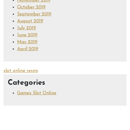
November 2019
October 2019
September 2019
August 2019
July 2019
June 2019
May 2019
April 2019
slot online resmi
Categories
Games Slot Online
© Copyright 2022- 2026 by
Anderson Davis
| All rights