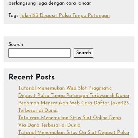
berlangsung juga dengan cara lancar.
Tags
Joker123 Deposit Pulsa Tanpa Potongan
Search
Search
Recent Posts
Tutorial Menemukan Web Slot Pragmatic
Deposit Pulsa Tanpa Potongan Terbesar di Dunia
Pedoman Menemukan Web Cara Daftar Joker123
Terbesar di Dunia
Tata cara Menemukan Situs Slot Online Depo
Via Dana Terbesar di Dunia
Tutorial Menemukan Situs Qq Slot Deposit Pulsa