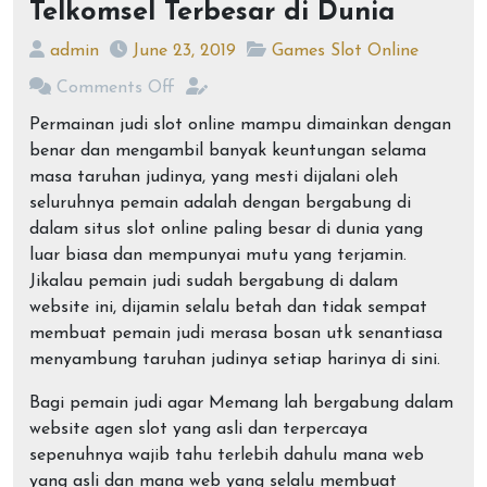
Telkomsel Terbesar di Dunia
admin
June 23, 2019
Games Slot Online
Comments Off
Permainan judi slot online mampu dimainkan dengan
benar dan mengambil banyak keuntungan selama
masa taruhan judinya, yang mesti dijalani oleh
seluruhnya pemain adalah dengan bergabung di
dalam situs slot online paling besar di dunia yang
luar biasa dan mempunyai mutu yang terjamin.
Jikalau pemain judi sudah bergabung di dalam
website ini, dijamin selalu betah dan tidak sempat
membuat pemain judi merasa bosan utk senantiasa
menyambung taruhan judinya setiap harinya di sini.
Bagi pemain judi agar Memang lah bergabung dalam
website agen slot yang asli dan terpercaya
sepenuhnya wajib tahu terlebih dahulu mana web
yang asli dan mana web yang selalu membuat