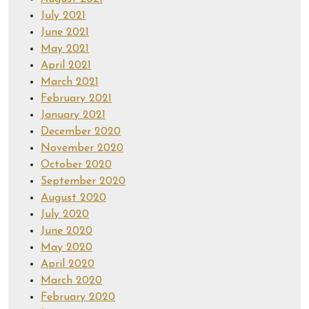
July 2021
June 2021
May 2021
April 2021
March 2021
February 2021
January 2021
December 2020
November 2020
October 2020
September 2020
August 2020
July 2020
June 2020
May 2020
April 2020
March 2020
February 2020