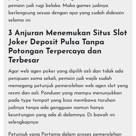
pemain judi rugi belaka. Maka games judinya
berlangsung sesuai dengan apa yang sudah didesain
selama ini.
3 Anjuran Menemukan Situs Slot
Joker Deposit Pulsa Tanpa
Potongan Terpercaya dan
Terbesar
Agar web agen poker yang dipilih asli dan tidak ada
penipuan sama sekali, pemain judi wajib sudah
memegang petunjuk pemerolehan web agen slot yang
resmi dan asli. Panduan yang mampu menunjukkan
pada type tempat yang bisa membawa taruhan
judinya tanpa ada gangguan namun hanya
keuntungan yang ada di dalamnya. Di bawah ini
selengkapnya:
Petunjuk yang Pertama dalam proses pemerolehan