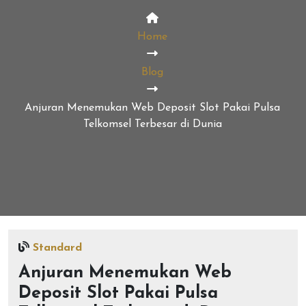
Home
Blog
Anjuran Menemukan Web Deposit Slot Pakai Pulsa
Telkomsel Terbesar di Dunia
Standard
Anjuran Menemukan Web
Deposit Slot Pakai Pulsa