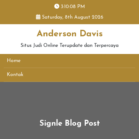
skip
3:10:08 PM
to
Saturday, 8th August 2026
content
Anderson Davis
Situs Judi Online Terupdate dan Terpercaya
Home
Kontak
Signle Blog Post