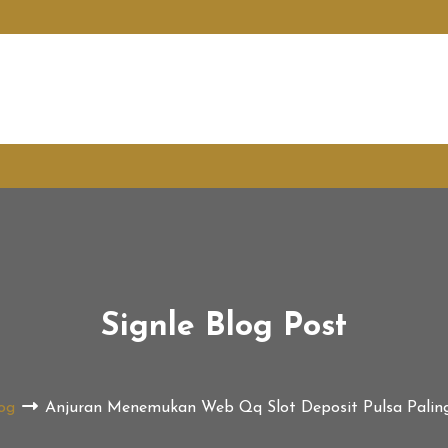
Signle Blog Post
og
Anjuran Menemukan Web Qq Slot Deposit Pulsa Paling