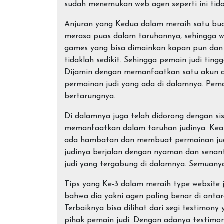
sudah menemukan web agen seperti ini tidak 
Anjuran yang Kedua dalam meraih satu bu
merasa puas dalam taruhannya, sehingga 
games yang bisa dimainkan kapan pun dan 
tidaklah sedikit. Sehingga pemain judi tingg
Dijamin dengan memanfaatkan satu akun da
permainan judi yang ada di dalamnya. Pem
bertarungnya.
Di dalamnya juga telah didorong dengan si
memanfaatkan dalam taruhan judinya. Kea
ada hambatan dan membuat permainan jud
judinya berjalan dengan nyaman dan sena
judi yang tergabung di dalamnya. Semuanya s
Tips yang Ke-3 dalam meraih type website j
bahwa dia yakni agen paling benar di antar
Terbaiknya bisa dilihat dari segi testimony y
pihak pemain judi. Dengan adanya testimony