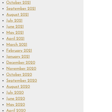
October 2021
September 2021
August 2021
July 2021
June 2021
May 2021
April 2021
March 2021
February 2021
January 2021
December 2020
November 2020
October 2020
September 2020
August 2020
July 2020
June 2020
May 2020
April 2020