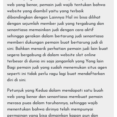
web yang benar, pemain judi wajib tentukan bahwa
website yang diambil yaitu yang terbaik
dibandingkan dengan Lainnya Hal ini bisa dilihat
dengan sejumlah member judi yang tergabung dan
senantiasa memainkan judi dengan cara aktif
sehingga gerakan dalam bertarung judi senantiasa
memberi dukungan pemain buat bertarung judi di
sini. Bahkan menarik perhatian pemain judi lain buat
segera bergabung di dalam website slot online
terbesar di dunia ini saja janganlah yang Yang lain
Bagi pemain judi yang sudah menemukan situs agen
seperti ini tidak perlu ragu lagi buat mendaftarkan
diri di sini.
Petunjuk yang Kedua dalam mendapati satu buah
web yang benar dan senantiasa membuat pemain
merasa puas dalam taruhannya, sehingga wajib
menentukan bahwa dirinya telah mempunyai
permainan yang bisa dimainkan kapan pun dan