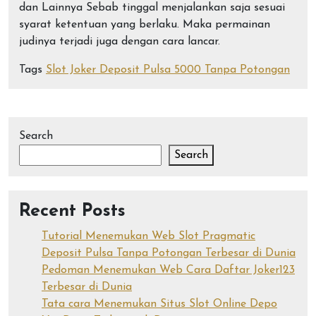
dan Lainnya Sebab tinggal menjalankan saja sesuai
syarat ketentuan yang berlaku. Maka permainan
judinya terjadi juga dengan cara lancar.
Tags
Slot Joker Deposit Pulsa 5000 Tanpa Potongan
Search
Search
Recent Posts
Tutorial Menemukan Web Slot Pragmatic
Deposit Pulsa Tanpa Potongan Terbesar di Dunia
Pedoman Menemukan Web Cara Daftar Joker123
Terbesar di Dunia
Tata cara Menemukan Situs Slot Online Depo