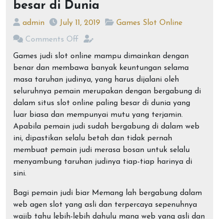
besar di Dunia
admin
July 11, 2019
Games Slot Online
Comments Off
Games judi slot online mampu dimainkan dengan
benar dan membawa banyak keuntungan selama
masa taruhan judinya, yang harus dijalani oleh
seluruhnya pemain merupakan dengan bergabung di
dalam situs slot online paling besar di dunia yang
luar biasa dan mempunyai mutu yang terjamin.
Apabila pemain judi sudah bergabung di dalam web
ini, dipastikan selalu betah dan tidak pernah
membuat pemain judi merasa bosan untuk selalu
menyambung taruhan judinya tiap-tiap harinya di
sini.
Bagi pemain judi biar Memang lah bergabung dalam
web agen slot yang asli dan terpercaya sepenuhnya
wajib tahu lebih-lebih dahulu mana web yang asli dan