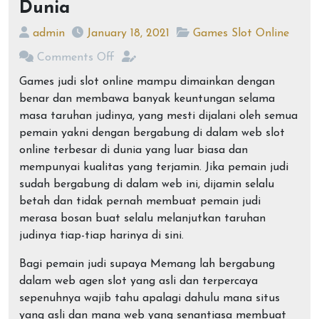
Dunia
admin
January 18, 2021
Games Slot Online
Comments Off
Games judi slot online mampu dimainkan dengan
benar dan membawa banyak keuntungan selama
masa taruhan judinya, yang mesti dijalani oleh semua
pemain yakni dengan bergabung di dalam web slot
online terbesar di dunia yang luar biasa dan
mempunyai kualitas yang terjamin. Jika pemain judi
sudah bergabung di dalam web ini, dijamin selalu
betah dan tidak pernah membuat pemain judi
merasa bosan buat selalu melanjutkan taruhan
judinya tiap-tiap harinya di sini.
Bagi pemain judi supaya Memang lah bergabung
dalam web agen slot yang asli dan terpercaya
sepenuhnya wajib tahu apalagi dahulu mana situs
yang asli dan mana web yang senantiasa membuat