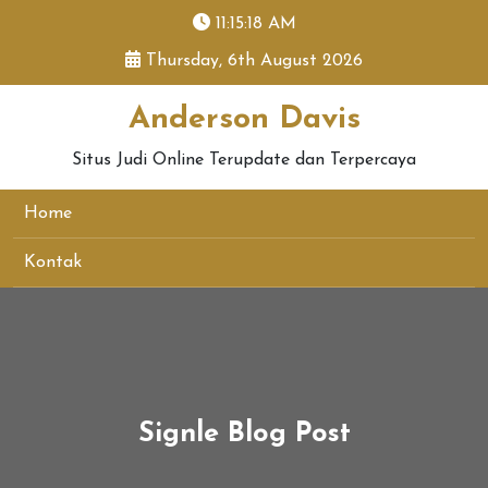
skip
11:15:19 AM
to
Thursday, 6th August 2026
content
Anderson Davis
Situs Judi Online Terupdate dan Terpercaya
Home
Kontak
Signle Blog Post