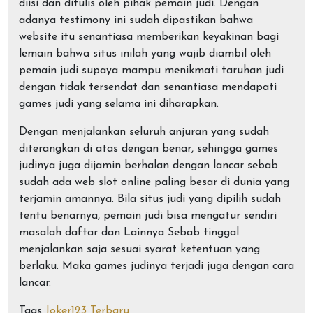
diisi dan ditulis oleh pihak pemain judi. Dengan
adanya testimony ini sudah dipastikan bahwa
website itu senantiasa memberikan keyakinan bagi
lemain bahwa situs inilah yang wajib diambil oleh
pemain judi supaya mampu menikmati taruhan judi
dengan tidak tersendat dan senantiasa mendapati
games judi yang selama ini diharapkan.
Dengan menjalankan seluruh anjuran yang sudah
diterangkan di atas dengan benar, sehingga games
judinya juga dijamin berhalan dengan lancar sebab
sudah ada web slot online paling besar di dunia yang
terjamin amannya. Bila situs judi yang dipilih sudah
tentu benarnya, pemain judi bisa mengatur sendiri
masalah daftar dan Lainnya Sebab tinggal
menjalankan saja sesuai syarat ketentuan yang
berlaku. Maka games judinya terjadi juga dengan cara
lancar.
Tags
Joker123 Terbaru