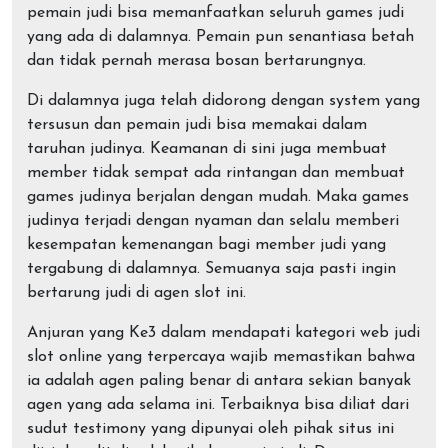
pemain judi bisa memanfaatkan seluruh games judi
yang ada di dalamnya. Pemain pun senantiasa betah
dan tidak pernah merasa bosan bertarungnya.
Di dalamnya juga telah didorong dengan system yang
tersusun dan pemain judi bisa memakai dalam
taruhan judinya. Keamanan di sini juga membuat
member tidak sempat ada rintangan dan membuat
games judinya berjalan dengan mudah. Maka games
judinya terjadi dengan nyaman dan selalu memberi
kesempatan kemenangan bagi member judi yang
tergabung di dalamnya. Semuanya saja pasti ingin
bertarung judi di agen slot ini.
Anjuran yang Ke3 dalam mendapati kategori web judi
slot online yang terpercaya wajib memastikan bahwa
ia adalah agen paling benar di antara sekian banyak
agen yang ada selama ini. Terbaiknya bisa diliat dari
sudut testimony yang dipunyai oleh pihak situs ini