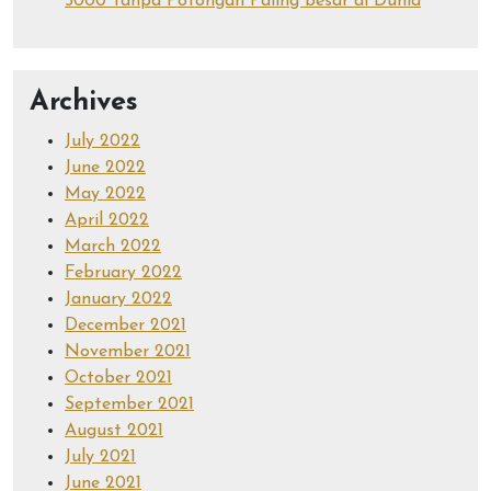
5000 Tanpa Potongan Paling besar di Dunia
Archives
July 2022
June 2022
May 2022
April 2022
March 2022
February 2022
January 2022
December 2021
November 2021
October 2021
September 2021
August 2021
July 2021
June 2021