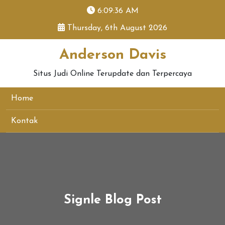
skip
6:09:36 AM
to
Thursday, 6th August 2026
content
Anderson Davis
Situs Judi Online Terupdate dan Terpercaya
Home
Kontak
Signle Blog Post