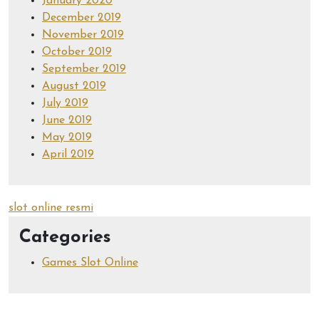
January 2020
December 2019
November 2019
October 2019
September 2019
August 2019
July 2019
June 2019
May 2019
April 2019
slot online resmi
Categories
Games Slot Online