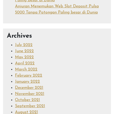
Paling besar di Dunia
Anjuran Menemukan Web Slot Deposit Pulsa
5000 Tanpa Potongan Paling besar di Dunia
Archives
July 2022
June 2022
May 2022
April 2022
March 2022
February 2022
January 2022
December 2021
November 2021
October 2021
September 2021
August 2021