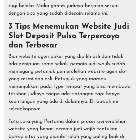
rugi belaka. Maka games judinya berjalan sesuai
dengan apa yang sudah didesain selama ini.
3 Tips Menemukan Website Judi
Slot Deposit Pulsa Terpercaya
dan Terbesar
Biar website agen poker yang dipilih asli dan tidak
ada penipuan sama sekali, pemain judi wajib sudah
memegang petunjuk pemerolehan website agen slot
yang resmi dan asli. Petunjuk yang mampu
menunjukkan pada type tempat yang bisa membawa
taruhan judinya tanpa ada rintangan tapi hanya
keuntungan yang ada di dalamnya. Di bawah ini
selengkapnya:
Tata cara yang Pertama dalam proses pemerolehan
website yang benar, pemain judi wajib tentukan
bahwa situs yang diambil ialah yang paling baik di