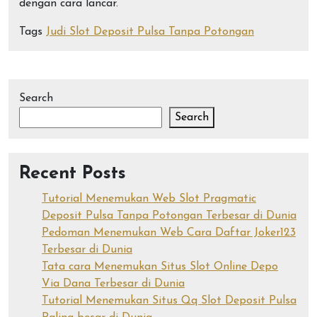
dengan cara lancar.
Tags
Judi Slot Deposit Pulsa Tanpa Potongan
Search
Search
Recent Posts
Tutorial Menemukan Web Slot Pragmatic
Deposit Pulsa Tanpa Potongan Terbesar di Dunia
Pedoman Menemukan Web Cara Daftar Joker123
Terbesar di Dunia
Tata cara Menemukan Situs Slot Online Depo
Via Dana Terbesar di Dunia
Tutorial Menemukan Situs Qq Slot Deposit Pulsa