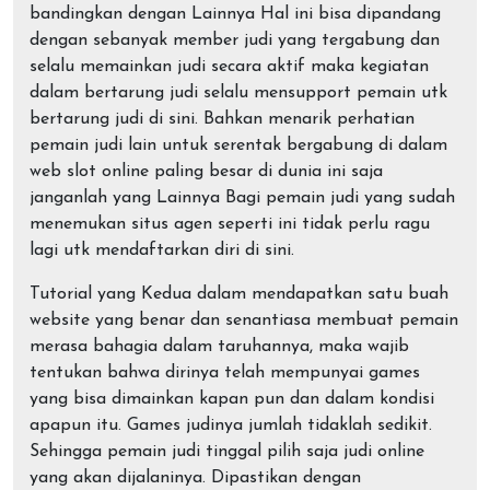
bandingkan dengan Lainnya Hal ini bisa dipandang
dengan sebanyak member judi yang tergabung dan
selalu memainkan judi secara aktif maka kegiatan
dalam bertarung judi selalu mensupport pemain utk
bertarung judi di sini. Bahkan menarik perhatian
pemain judi lain untuk serentak bergabung di dalam
web slot online paling besar di dunia ini saja
janganlah yang Lainnya Bagi pemain judi yang sudah
menemukan situs agen seperti ini tidak perlu ragu
lagi utk mendaftarkan diri di sini.
Tutorial yang Kedua dalam mendapatkan satu buah
website yang benar dan senantiasa membuat pemain
merasa bahagia dalam taruhannya, maka wajib
tentukan bahwa dirinya telah mempunyai games
yang bisa dimainkan kapan pun dan dalam kondisi
apapun itu. Games judinya jumlah tidaklah sedikit.
Sehingga pemain judi tinggal pilih saja judi online
yang akan dijalaninya. Dipastikan dengan