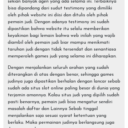
sekian banyak agen yang ada selama ini. Terbaiknya
bisa dipandang dari sudut testimony yang dimiliki
oleh pihak website ini diisi dan ditulis oleh pihak
pemain judi. Dengan adanya testimony ini sudah
dipastikan bahwa website itu selalu memberikan
keyakinan bagi lemain bahwa web inilah yang wajib
diambil oleh pemain judi biar mampu menikmati
taruhan judi dengan tidak tersendat dan senantiasa
memperoleh games judi yang selama ini diharapkan.
Dengan menjalankan seluruh arahan yang sudah
diterangkan di atas dengan benar, sehingga games
judinya juga dipastikan berhalan dengan lancar sebab
sudah ada situs slot online paling besar di dunia yang
terjamin amannya. Kalau situs judi yang dipilih sudah
pasti benarnya, pemain judi bisa mengatur sendiri
masalah daftar dan Lainnya Sebab tinggal
menjalankan saja sesuai syarat ketentuan yang
berlaku. Maka permainan judinya berlangsung juga