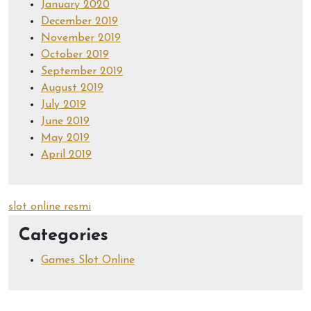
January 2020
December 2019
November 2019
October 2019
September 2019
August 2019
July 2019
June 2019
May 2019
April 2019
slot online resmi
Categories
Games Slot Online