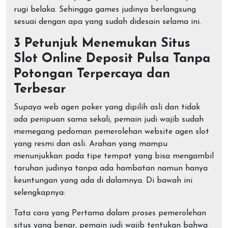
rugi belaka. Sehingga games judinya berlangsung
sesuai dengan apa yang sudah didesain selama ini.
3 Petunjuk Menemukan Situs
Slot Online Deposit Pulsa Tanpa
Potongan Terpercaya dan
Terbesar
Supaya web agen poker yang dipilih asli dan tidak
ada penipuan sama sekali, pemain judi wajib sudah
memegang pedoman pemerolehan website agen slot
yang resmi dan asli. Arahan yang mampu
menunjukkan pada tipe tempat yang bisa mengambil
taruhan judinya tanpa ada hambatan namun hanya
keuntungan yang ada di dalamnya. Di bawah ini
selengkapnya:
Tata cara yang Pertama dalam proses pemerolehan
situs yang benar, pemain judi wajib tentukan bahwa