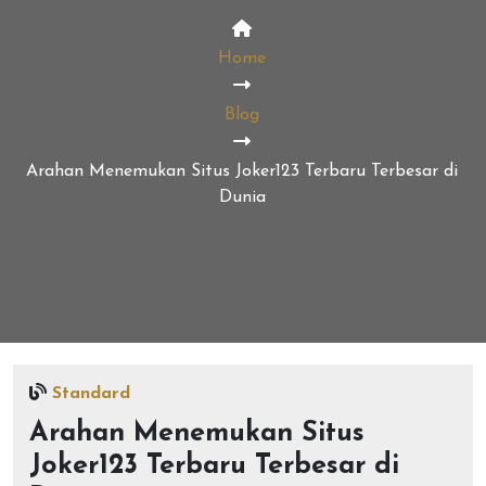
Home
Blog
Arahan Menemukan Situs Joker123 Terbaru Terbesar di
Dunia
Standard
Arahan Menemukan Situs
Joker123 Terbaru Terbesar di