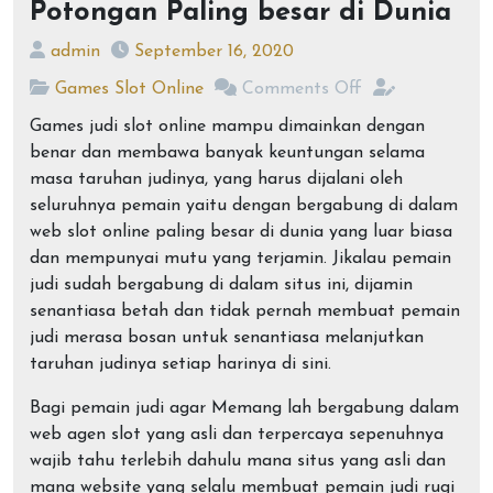
Potongan Paling besar di Dunia
admin
September 16, 2020
Games Slot Online
Comments Off
Games judi slot online mampu dimainkan dengan
benar dan membawa banyak keuntungan selama
masa taruhan judinya, yang harus dijalani oleh
seluruhnya pemain yaitu dengan bergabung di dalam
web slot online paling besar di dunia yang luar biasa
dan mempunyai mutu yang terjamin. Jikalau pemain
judi sudah bergabung di dalam situs ini, dijamin
senantiasa betah dan tidak pernah membuat pemain
judi merasa bosan untuk senantiasa melanjutkan
taruhan judinya setiap harinya di sini.
Bagi pemain judi agar Memang lah bergabung dalam
web agen slot yang asli dan terpercaya sepenuhnya
wajib tahu terlebih dahulu mana situs yang asli dan
mana website yang selalu membuat pemain judi rugi