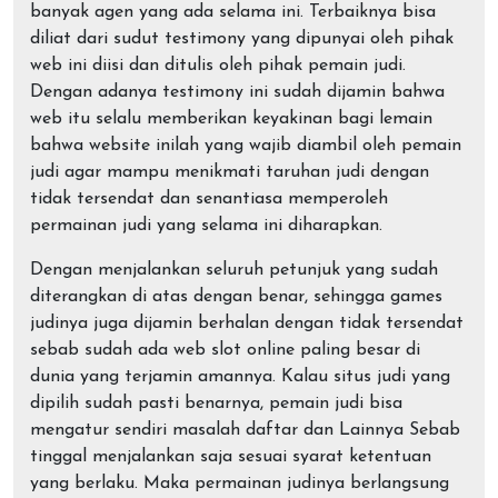
banyak agen yang ada selama ini. Terbaiknya bisa
diliat dari sudut testimony yang dipunyai oleh pihak
web ini diisi dan ditulis oleh pihak pemain judi.
Dengan adanya testimony ini sudah dijamin bahwa
web itu selalu memberikan keyakinan bagi lemain
bahwa website inilah yang wajib diambil oleh pemain
judi agar mampu menikmati taruhan judi dengan
tidak tersendat dan senantiasa memperoleh
permainan judi yang selama ini diharapkan.
Dengan menjalankan seluruh petunjuk yang sudah
diterangkan di atas dengan benar, sehingga games
judinya juga dijamin berhalan dengan tidak tersendat
sebab sudah ada web slot online paling besar di
dunia yang terjamin amannya. Kalau situs judi yang
dipilih sudah pasti benarnya, pemain judi bisa
mengatur sendiri masalah daftar dan Lainnya Sebab
tinggal menjalankan saja sesuai syarat ketentuan
yang berlaku. Maka permainan judinya berlangsung