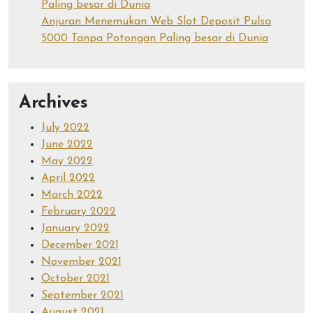
Paling besar di Dunia
Anjuran Menemukan Web Slot Deposit Pulsa
5000 Tanpa Potongan Paling besar di Dunia
Archives
July 2022
June 2022
May 2022
April 2022
March 2022
February 2022
January 2022
December 2021
November 2021
October 2021
September 2021
August 2021