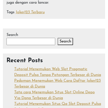
juga dengan cara lancar.
Tags
Joker123 Terbaru
Search
Search
Recent Posts
Tutorial Menemukan Web Slot Pragmatic
Deposit Pulsa Tanpa Potongan Terbesar di Dunia
Pedoman Menemukan Web Cara Daftar Joker123
Terbesar di Dunia
Tata cara Menemukan Situs Slot Online Depo
Via Dana Terbesar di Dunia
Tutorial Menemukan Situs Qq Slot Deposit Pulsa