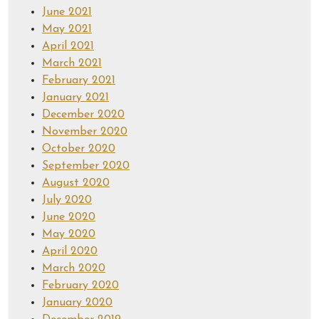
June 2021
May 2021
April 2021
March 2021
February 2021
January 2021
December 2020
November 2020
October 2020
September 2020
August 2020
July 2020
June 2020
May 2020
April 2020
March 2020
February 2020
January 2020