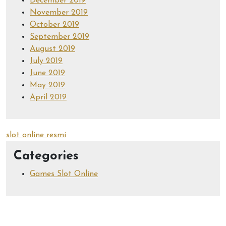
December 2019
November 2019
October 2019
September 2019
August 2019
July 2019
June 2019
May 2019
April 2019
slot online resmi
Categories
Games Slot Online