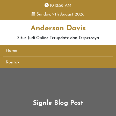
skip
10:12:59 AM
to
Sunday, 9th August 2026
content
Anderson Davis
Situs Judi Online Terupdate dan Terpercaya
Home
Kontak
Signle Blog Post