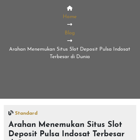
Home
Blog
Arahan Menemukan Situs Slot Deposit Pulsa Indosat
Terbesar di Dunia
Standard
Arahan Menemukan Situs Slot
Deposit Pulsa Indosat Terbesar