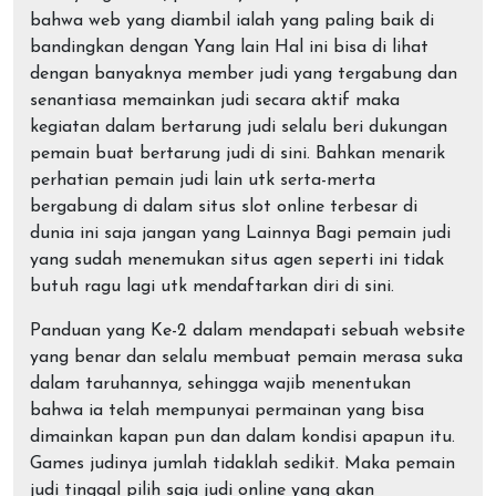
bahwa web yang diambil ialah yang paling baik di
bandingkan dengan Yang lain Hal ini bisa di lihat
dengan banyaknya member judi yang tergabung dan
senantiasa memainkan judi secara aktif maka
kegiatan dalam bertarung judi selalu beri dukungan
pemain buat bertarung judi di sini. Bahkan menarik
perhatian pemain judi lain utk serta-merta
bergabung di dalam situs slot online terbesar di
dunia ini saja jangan yang Lainnya Bagi pemain judi
yang sudah menemukan situs agen seperti ini tidak
butuh ragu lagi utk mendaftarkan diri di sini.
Panduan yang Ke-2 dalam mendapati sebuah website
yang benar dan selalu membuat pemain merasa suka
dalam taruhannya, sehingga wajib menentukan
bahwa ia telah mempunyai permainan yang bisa
dimainkan kapan pun dan dalam kondisi apapun itu.
Games judinya jumlah tidaklah sedikit. Maka pemain
judi tinggal pilih saja judi online yang akan