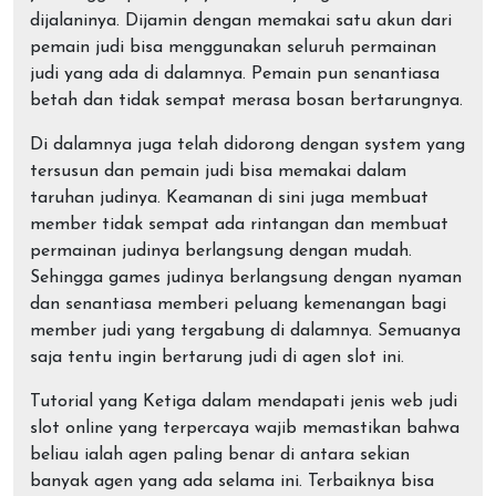
dijalaninya. Dijamin dengan memakai satu akun dari
pemain judi bisa menggunakan seluruh permainan
judi yang ada di dalamnya. Pemain pun senantiasa
betah dan tidak sempat merasa bosan bertarungnya.
Di dalamnya juga telah didorong dengan system yang
tersusun dan pemain judi bisa memakai dalam
taruhan judinya. Keamanan di sini juga membuat
member tidak sempat ada rintangan dan membuat
permainan judinya berlangsung dengan mudah.
Sehingga games judinya berlangsung dengan nyaman
dan senantiasa memberi peluang kemenangan bagi
member judi yang tergabung di dalamnya. Semuanya
saja tentu ingin bertarung judi di agen slot ini.
Tutorial yang Ketiga dalam mendapati jenis web judi
slot online yang terpercaya wajib memastikan bahwa
beliau ialah agen paling benar di antara sekian
banyak agen yang ada selama ini. Terbaiknya bisa