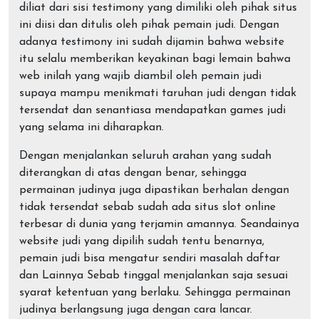
diliat dari sisi testimony yang dimiliki oleh pihak situs
ini diisi dan ditulis oleh pihak pemain judi. Dengan
adanya testimony ini sudah dijamin bahwa website
itu selalu memberikan keyakinan bagi lemain bahwa
web inilah yang wajib diambil oleh pemain judi
supaya mampu menikmati taruhan judi dengan tidak
tersendat dan senantiasa mendapatkan games judi
yang selama ini diharapkan.
Dengan menjalankan seluruh arahan yang sudah
diterangkan di atas dengan benar, sehingga
permainan judinya juga dipastikan berhalan dengan
tidak tersendat sebab sudah ada situs slot online
terbesar di dunia yang terjamin amannya. Seandainya
website judi yang dipilih sudah tentu benarnya,
pemain judi bisa mengatur sendiri masalah daftar
dan Lainnya Sebab tinggal menjalankan saja sesuai
syarat ketentuan yang berlaku. Sehingga permainan
judinya berlangsung juga dengan cara lancar.