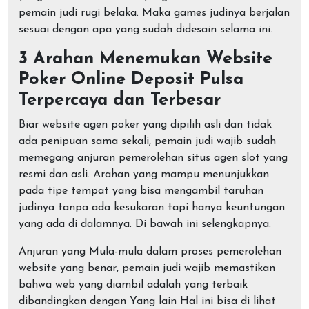
pemain judi rugi belaka. Maka games judinya berjalan
sesuai dengan apa yang sudah didesain selama ini.
3 Arahan Menemukan Website
Poker Online Deposit Pulsa
Terpercaya dan Terbesar
Biar website agen poker yang dipilih asli dan tidak
ada penipuan sama sekali, pemain judi wajib sudah
memegang anjuran pemerolehan situs agen slot yang
resmi dan asli. Arahan yang mampu menunjukkan
pada tipe tempat yang bisa mengambil taruhan
judinya tanpa ada kesukaran tapi hanya keuntungan
yang ada di dalamnya. Di bawah ini selengkapnya:
Anjuran yang Mula-mula dalam proses pemerolehan
website yang benar, pemain judi wajib memastikan
bahwa web yang diambil adalah yang terbaik
dibandingkan dengan Yang lain Hal ini bisa di lihat