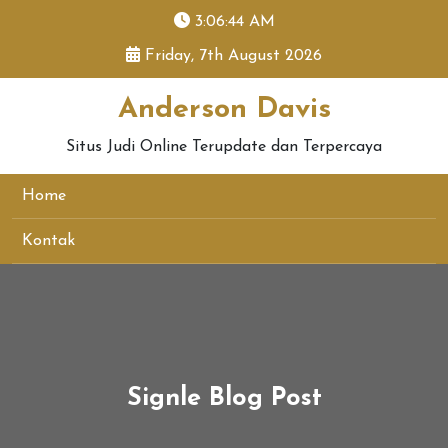
skip
3:06:44 AM
to
Friday, 7th August 2026
content
Anderson Davis
Situs Judi Online Terupdate dan Terpercaya
Home
Kontak
Signle Blog Post