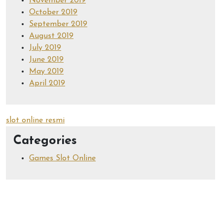
November 2019
October 2019
September 2019
August 2019
July 2019
June 2019
May 2019
April 2019
slot online resmi
Categories
Games Slot Online
© Copyright 2022- 2026 by
Anderson Davis
| All rights