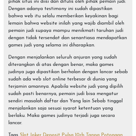
pihak situs ini diisi dan ditulis oleh pihak pemain judi.
Dengan adanya testimony ini sudah dipastikan
bahwa web itu selalu memberikan keyakinan bagi
lemain bahwa website inilah yang wajib diambil oleh
pemain judi supaya mampu menikmati taruhan judi
dengan tidak tersendat dan senantiasa mendapatkan
games judi yang selama ini diharapkan.
Dengan menjalankan seluruh anjuran yang sudah
diterangkan di atas dengan benar, maka games
judinya juga dipastikan berhalan dengan lancar sebab
sudah ada web slot online terbesar di dunia yang
terjamin amannya. Apabila website judi yang dipilih
sudah pasti benarnya, pemain judi bisa mengatur
sendiri masalah daftar dan Yang lain Sebab tinggal
menjalankan saja sesuai syarat ketentuan yang
berlaku. Maka games judinya terjadi juga secara
lancar.
Tags
Slot Joker Deposit Pulsa 10rb Tanpa Potongan