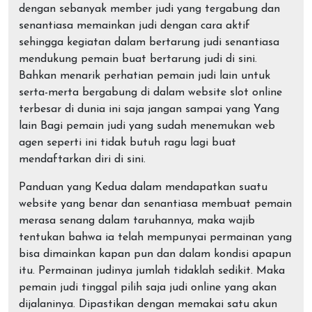
dengan sebanyak member judi yang tergabung dan
senantiasa memainkan judi dengan cara aktif
sehingga kegiatan dalam bertarung judi senantiasa
mendukung pemain buat bertarung judi di sini.
Bahkan menarik perhatian pemain judi lain untuk
serta-merta bergabung di dalam website slot online
terbesar di dunia ini saja jangan sampai yang Yang
lain Bagi pemain judi yang sudah menemukan web
agen seperti ini tidak butuh ragu lagi buat
mendaftarkan diri di sini.
Panduan yang Kedua dalam mendapatkan suatu
website yang benar dan senantiasa membuat pemain
merasa senang dalam taruhannya, maka wajib
tentukan bahwa ia telah mempunyai permainan yang
bisa dimainkan kapan pun dan dalam kondisi apapun
itu. Permainan judinya jumlah tidaklah sedikit. Maka
pemain judi tinggal pilih saja judi online yang akan
dijalaninya. Dipastikan dengan memakai satu akun