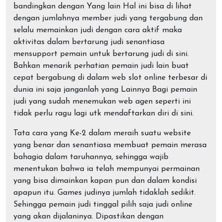
bandingkan dengan Yang lain Hal ini bisa di lihat
dengan jumlahnya member judi yang tergabung dan
selalu memainkan judi dengan cara aktif maka
aktivitas dalam bertarung judi senantiasa
mensupport pemain untuk bertarung judi di sini.
Bahkan menarik perhatian pemain judi lain buat
cepat bergabung di dalam web slot online terbesar di
dunia ini saja janganlah yang Lainnya Bagi pemain
judi yang sudah menemukan web agen seperti ini
tidak perlu ragu lagi utk mendaftarkan diri di sini.
Tata cara yang Ke-2 dalam meraih suatu website
yang benar dan senantiasa membuat pemain merasa
bahagia dalam taruhannya, sehingga wajib
menentukan bahwa ia telah mempunyai permainan
yang bisa dimainkan kapan pun dan dalam kondisi
apapun itu. Games judinya jumlah tidaklah sedikit.
Sehingga pemain judi tinggal pilih saja judi online
yang akan dijalaninya. Dipastikan dengan