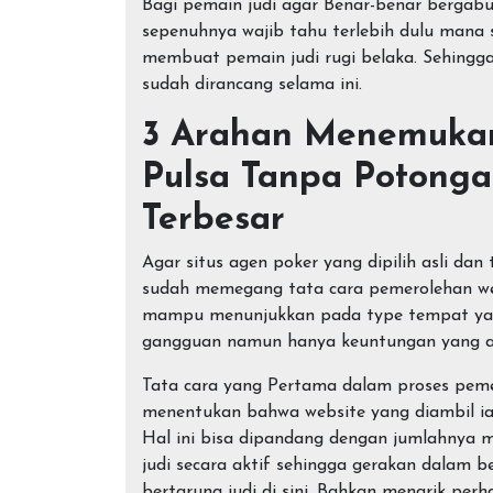
Bagi pemain judi agar Benar-benar bergabun
sepenuhnya wajib tahu terlebih dulu mana s
membuat pemain judi rugi belaka. Sehingga
sudah dirancang selama ini.
3 Arahan Menemukan
Pulsa Tanpa Potonga
Terbesar
Agar situs agen poker yang dipilih asli dan
sudah memegang tata cara pemerolehan webs
mampu menunjukkan pada type tempat yan
gangguan namun hanya keuntungan yang ada
Tata cara yang Pertama dalam proses pemer
menentukan bahwa website yang diambil ia
Hal ini bisa dipandang dengan jumlahnya 
judi secara aktif sehingga gerakan dalam b
bertarung judi di sini. Bahkan menarik per