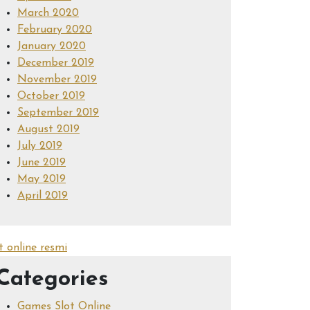
March 2020
February 2020
January 2020
December 2019
November 2019
October 2019
September 2019
August 2019
July 2019
June 2019
May 2019
April 2019
t online resmi
Categories
Games Slot Online