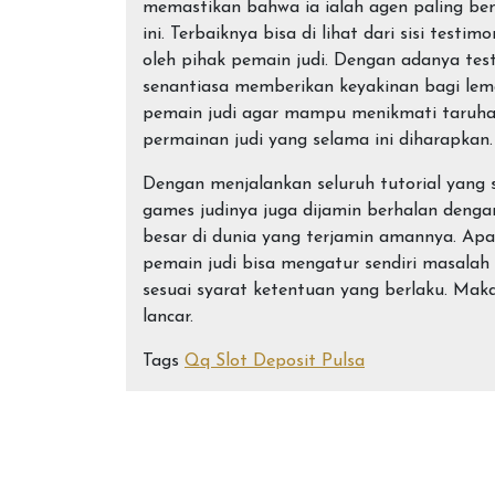
memastikan bahwa ia ialah agen paling be
ini. Terbaiknya bisa di lihat dari sisi testim
oleh pihak pemain judi. Dengan adanya test
senantiasa memberikan keyakinan bagi lema
pemain judi agar mampu menikmati taruhan
permainan judi yang selama ini diharapkan.
Dengan menjalankan seluruh tutorial yang 
games judinya juga dijamin berhalan dengan
besar di dunia yang terjamin amannya. Apab
pemain judi bisa mengatur sendiri masalah
sesuai syarat ketentuan yang berlaku. Mak
lancar.
Tags
Qq Slot Deposit Pulsa