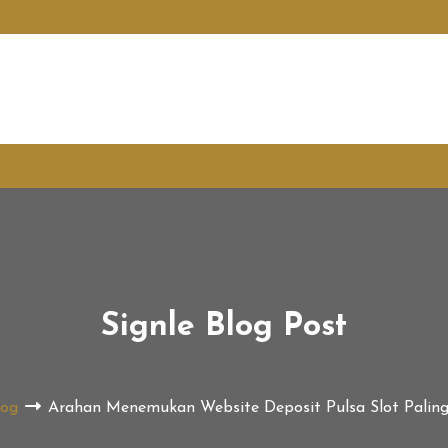
Signle Blog Post
log
Arahan Menemukan Website Deposit Pulsa Slot Paling