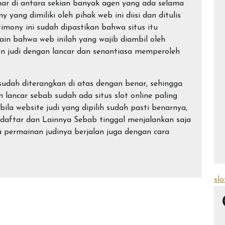
nar di antara sekian banyak agen yang ada selama
ony yang dimiliki oleh pihak web ini diisi dan ditulis
imony ini sudah dipastikan bahwa situs itu
in bahwa web inilah yang wajib diambil oleh
 judi dengan lancar dan senantiasa memperoleh
sudah diterangkan di atas dengan benar, sehingga
 lancar sebab sudah ada situs slot online paling
ila website judi yang dipilih sudah pasti benarnya,
 daftar dan Lainnya Sebab tinggal menjalankan saja
a permainan judinya berjalan juga dengan cara
slo