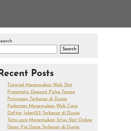
Search
Search
Recent Posts
Tutorial Menemukan Web Slot
Pragmatic Deposit Pulsa Tanpa
Potongan Terbesar di Dunia
Pedoman Menemukan Web Cara
Daftar Joker123 Terbesar di Dunia
Tata cara Menemukan Situs Slot Online
Depo Via Dana Terbesar di Dunia