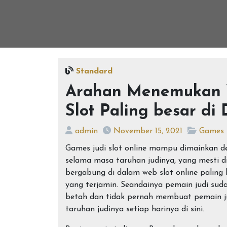
Standard
Arahan Menemukan W
Slot Paling besar di
admin
November 15, 2021
Games 
Games judi slot online mampu dimainkan 
selama masa taruhan judinya, yang mesti di
bergabung di dalam web slot online paling
yang terjamin. Seandainya pemain judi suda
betah dan tidak pernah membuat pemain j
taruhan judinya setiap harinya di sini.