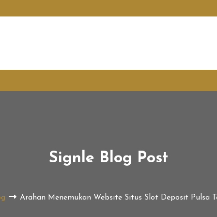
Signle Blog Post
og
Arahan Menemukan Website Situs Slot Deposit Pulsa T