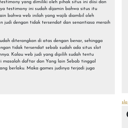
 testimony yang dimiliki oleh pihak situs ini diisi dan
ya testimony ini sudah dijamin bahwa situs itu
in bahwa web inilah yang wajib diambil oleh
 judi dengan tidak tersendat dan senantiasa meraih
udah diterangkan di atas dengan benar, sehingga
ngan tidak tersendat sebab sudah ada situs slot
nnya. Kalau web judi yang dipilih sudah tentu
ri masalah daftar dan Yang lain Sebab tinggal
ang berlaku. Maka games judinya terjadi juga
slo