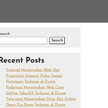
Search
Search
Recent Posts
Tutorial Menemukan Web Slot
Pragmatic Deposit Pulsa Tanpa
Potongan Terbesar di Dunia
Pedoman Menemukan Web Cara
Daftar Joker123 Terbesar di Dunia
Tata cara Menemukan Situs Slot Online
Depo Via Dana Terbesar di Dunia