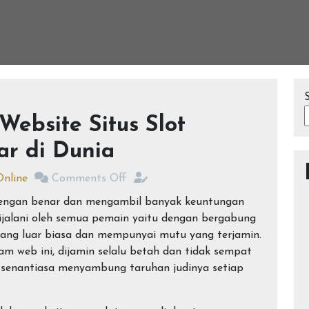
ebsite Situs Slot
ar di Dunia
Online
Comments Off
dengan benar dan mengambil banyak keuntungan
ijalani oleh semua pemain yaitu dengan bergabung
 yang luar biasa dan mempunyai mutu yang terjamin.
am web ini, dijamin selalu betah dan tidak sempat
senantiasa menyambung taruhan judinya setiap