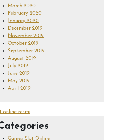
March 2020
February 2020
January 2020
December 2019
November 2019
October 2019
September 2019
August 2019
July 2019
June 2019
May 2019
April 2019
t online resmi
Categories
Games Slot Online