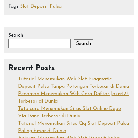
Tags
Slot Deposit Pulsa
Search
Search
Recent Posts
Tutorial Menemukan Web Slot Pragmatic
Deposit Pulsa Tanpa Potongan Terbesar di Dunia
Pedoman Menemukan Web Cara Daftar Joker123
Terbesar di Dunia
Tata cara Menemukan Situs Slot Online Depo
Via Dana Terbesar di Dunia
Tutorial Menemukan Situs Qq Slot Deposit Pulsa
Paling besar di Dunia