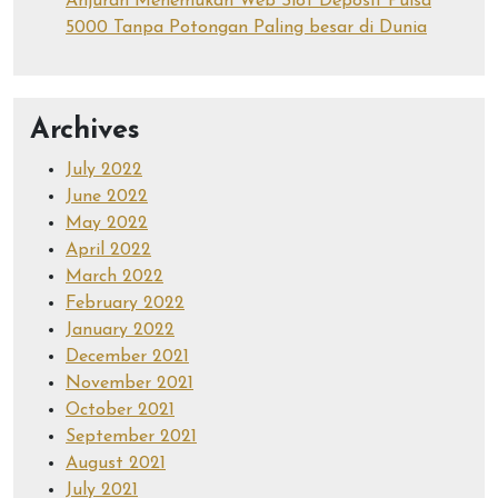
Anjuran Menemukan Web Slot Deposit Pulsa
5000 Tanpa Potongan Paling besar di Dunia
Archives
July 2022
June 2022
May 2022
April 2022
March 2022
February 2022
January 2022
December 2021
November 2021
October 2021
September 2021
August 2021
July 2021