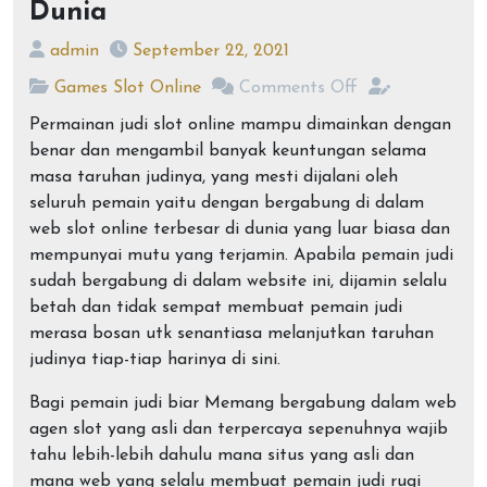
Dunia
admin
September 22, 2021
Games Slot Online
Comments Off
Permainan judi slot online mampu dimainkan dengan
benar dan mengambil banyak keuntungan selama
masa taruhan judinya, yang mesti dijalani oleh
seluruh pemain yaitu dengan bergabung di dalam
web slot online terbesar di dunia yang luar biasa dan
mempunyai mutu yang terjamin. Apabila pemain judi
sudah bergabung di dalam website ini, dijamin selalu
betah dan tidak sempat membuat pemain judi
merasa bosan utk senantiasa melanjutkan taruhan
judinya tiap-tiap harinya di sini.
Bagi pemain judi biar Memang bergabung dalam web
agen slot yang asli dan terpercaya sepenuhnya wajib
tahu lebih-lebih dahulu mana situs yang asli dan
mana web yang selalu membuat pemain judi rugi