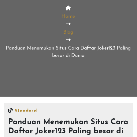
Home
Blog
Panduan Menemukan Situs Cara Daftar Joker123 Paling
besar di Dunia
Standard
Panduan Menemukan Situs Cara
Daftar Joker123 Paling besar di