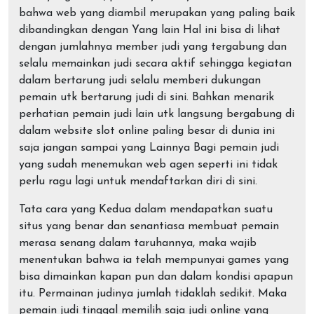
bahwa web yang diambil merupakan yang paling baik
dibandingkan dengan Yang lain Hal ini bisa di lihat
dengan jumlahnya member judi yang tergabung dan
selalu memainkan judi secara aktif sehingga kegiatan
dalam bertarung judi selalu memberi dukungan
pemain utk bertarung judi di sini. Bahkan menarik
perhatian pemain judi lain utk langsung bergabung di
dalam website slot online paling besar di dunia ini
saja jangan sampai yang Lainnya Bagi pemain judi
yang sudah menemukan web agen seperti ini tidak
perlu ragu lagi untuk mendaftarkan diri di sini.
Tata cara yang Kedua dalam mendapatkan suatu
situs yang benar dan senantiasa membuat pemain
merasa senang dalam taruhannya, maka wajib
menentukan bahwa ia telah mempunyai games yang
bisa dimainkan kapan pun dan dalam kondisi apapun
itu. Permainan judinya jumlah tidaklah sedikit. Maka
pemain judi tinggal memilih saja judi online yang