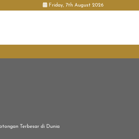
Friday, 7th August 2026
tongan Terbesar di Dunia