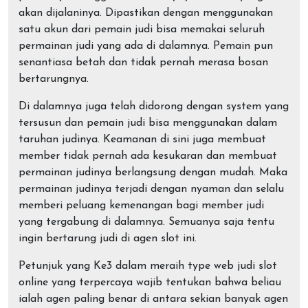
akan dijalaninya. Dipastikan dengan menggunakan
satu akun dari pemain judi bisa memakai seluruh
permainan judi yang ada di dalamnya. Pemain pun
senantiasa betah dan tidak pernah merasa bosan
bertarungnya.
Di dalamnya juga telah didorong dengan system yang
tersusun dan pemain judi bisa menggunakan dalam
taruhan judinya. Keamanan di sini juga membuat
member tidak pernah ada kesukaran dan membuat
permainan judinya berlangsung dengan mudah. Maka
permainan judinya terjadi dengan nyaman dan selalu
memberi peluang kemenangan bagi member judi
yang tergabung di dalamnya. Semuanya saja tentu
ingin bertarung judi di agen slot ini.
Petunjuk yang Ke3 dalam meraih type web judi slot
online yang terpercaya wajib tentukan bahwa beliau
ialah agen paling benar di antara sekian banyak agen