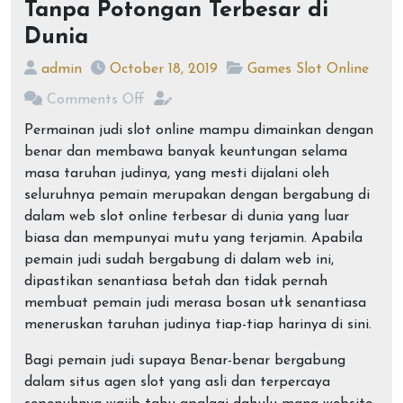
Tanpa Potongan Terbesar di
Dunia
admin
October 18, 2019
Games Slot Online
Comments Off
Permainan judi slot online mampu dimainkan dengan
benar dan membawa banyak keuntungan selama
masa taruhan judinya, yang mesti dijalani oleh
seluruhnya pemain merupakan dengan bergabung di
dalam web slot online terbesar di dunia yang luar
biasa dan mempunyai mutu yang terjamin. Apabila
pemain judi sudah bergabung di dalam web ini,
dipastikan senantiasa betah dan tidak pernah
membuat pemain judi merasa bosan utk senantiasa
meneruskan taruhan judinya tiap-tiap harinya di sini.
Bagi pemain judi supaya Benar-benar bergabung
dalam situs agen slot yang asli dan terpercaya