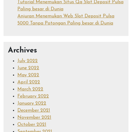
Tutorial Menemukan Situs Qq Slot Deposit Pulsa
Paling besar di Dunia
Anjuran Menemukan Web Slot Deposit Pulsa
5000 Tanpa Potongan Paling besar di Dunia
Archives
July 2022
June 2022
May 2022
April 2022
March 2022
February 2022
January 2022
December 2021
November 2021
October 2021
September 2021