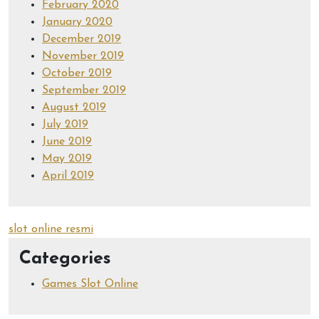
February 2020
January 2020
December 2019
November 2019
October 2019
September 2019
August 2019
July 2019
June 2019
May 2019
April 2019
slot online resmi
Categories
Games Slot Online