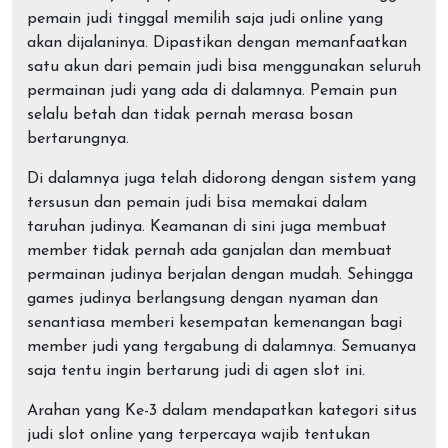
pemain judi tinggal memilih saja judi online yang
akan dijalaninya. Dipastikan dengan memanfaatkan
satu akun dari pemain judi bisa menggunakan seluruh
permainan judi yang ada di dalamnya. Pemain pun
selalu betah dan tidak pernah merasa bosan
bertarungnya.
Di dalamnya juga telah didorong dengan sistem yang
tersusun dan pemain judi bisa memakai dalam
taruhan judinya. Keamanan di sini juga membuat
member tidak pernah ada ganjalan dan membuat
permainan judinya berjalan dengan mudah. Sehingga
games judinya berlangsung dengan nyaman dan
senantiasa memberi kesempatan kemenangan bagi
member judi yang tergabung di dalamnya. Semuanya
saja tentu ingin bertarung judi di agen slot ini.
Arahan yang Ke-3 dalam mendapatkan kategori situs
judi slot online yang terpercaya wajib tentukan