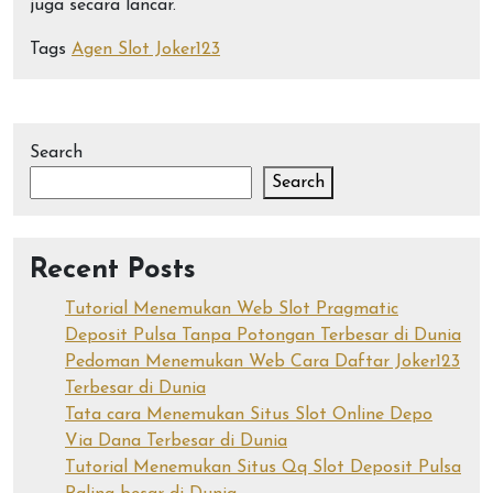
juga secara lancar.
Tags
Agen Slot Joker123
Search
Search
Recent Posts
Tutorial Menemukan Web Slot Pragmatic
Deposit Pulsa Tanpa Potongan Terbesar di Dunia
Pedoman Menemukan Web Cara Daftar Joker123
Terbesar di Dunia
Tata cara Menemukan Situs Slot Online Depo
Via Dana Terbesar di Dunia
Tutorial Menemukan Situs Qq Slot Deposit Pulsa