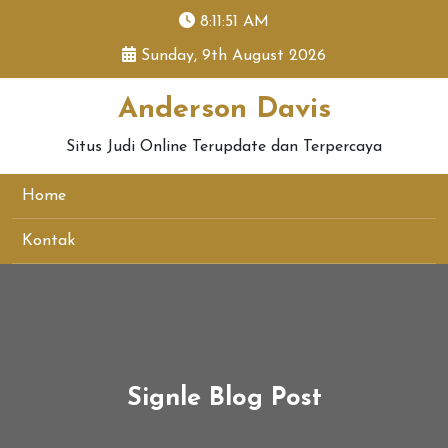
skip
8:11:51 AM
to
Sunday, 9th August 2026
content
Anderson Davis
Situs Judi Online Terupdate dan Terpercaya
Home
Kontak
Signle Blog Post