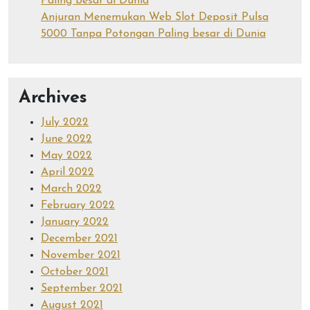
Paling besar di Dunia
Anjuran Menemukan Web Slot Deposit Pulsa
5000 Tanpa Potongan Paling besar di Dunia
Archives
July 2022
June 2022
May 2022
April 2022
March 2022
February 2022
January 2022
December 2021
November 2021
October 2021
September 2021
August 2021