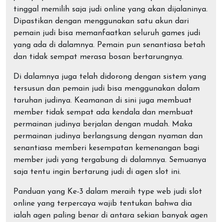
tinggal memilih saja judi online yang akan dijalaninya.
Dipastikan dengan menggunakan satu akun dari
pemain judi bisa memanfaatkan seluruh games judi
yang ada di dalamnya. Pemain pun senantiasa betah
dan tidak sempat merasa bosan bertarungnya.
Di dalamnya juga telah didorong dengan sistem yang
tersusun dan pemain judi bisa menggunakan dalam
taruhan judinya. Keamanan di sini juga membuat
member tidak sempat ada kendala dan membuat
permainan judinya berjalan dengan mudah. Maka
permainan judinya berlangsung dengan nyaman dan
senantiasa memberi kesempatan kemenangan bagi
member judi yang tergabung di dalamnya. Semuanya
saja tentu ingin bertarung judi di agen slot ini.
Panduan yang Ke-3 dalam meraih type web judi slot
online yang terpercaya wajib tentukan bahwa dia
ialah agen paling benar di antara sekian banyak agen