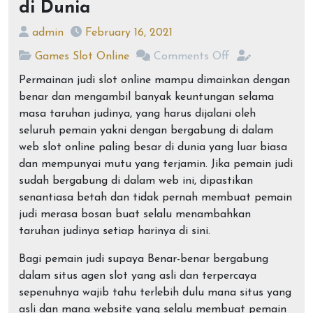
di Dunia
admin
February 16, 2021
Games Slot Online
Comments Off
Permainan judi slot online mampu dimainkan dengan
benar dan mengambil banyak keuntungan selama
masa taruhan judinya, yang harus dijalani oleh
seluruh pemain yakni dengan bergabung di dalam
web slot online paling besar di dunia yang luar biasa
dan mempunyai mutu yang terjamin. Jika pemain judi
sudah bergabung di dalam web ini, dipastikan
senantiasa betah dan tidak pernah membuat pemain
judi merasa bosan buat selalu menambahkan
taruhan judinya setiap harinya di sini.
Bagi pemain judi supaya Benar-benar bergabung
dalam situs agen slot yang asli dan terpercaya
sepenuhnya wajib tahu terlebih dulu mana situs yang
asli dan mana website yang selalu membuat pemain