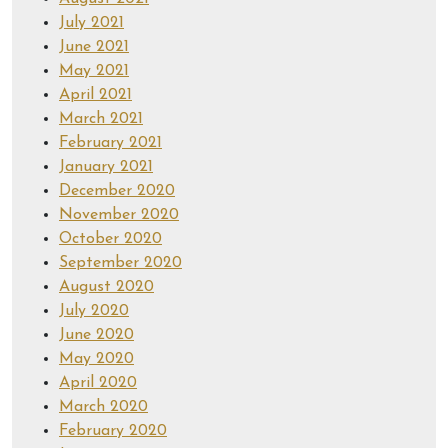
July 2021
June 2021
May 2021
April 2021
March 2021
February 2021
January 2021
December 2020
November 2020
October 2020
September 2020
August 2020
July 2020
June 2020
May 2020
April 2020
March 2020
February 2020