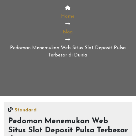
Home
Blog
Pedoman Menemukan Web Situs Slot Deposit Pulsa
Terbesar di Dunia
Standard
Pedoman Menemukan Web
Situs Slot Deposit Pulsa Terbesar