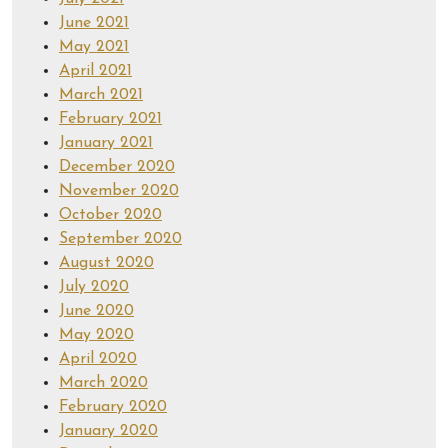
June 2021
May 2021
April 2021
March 2021
February 2021
January 2021
December 2020
November 2020
October 2020
September 2020
August 2020
July 2020
June 2020
May 2020
April 2020
March 2020
February 2020
January 2020