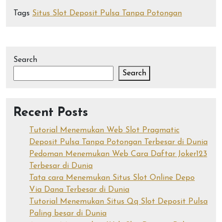
Tags
Situs Slot Deposit Pulsa Tanpa Potongan
Search
Search
Recent Posts
Tutorial Menemukan Web Slot Pragmatic
Deposit Pulsa Tanpa Potongan Terbesar di Dunia
Pedoman Menemukan Web Cara Daftar Joker123
Terbesar di Dunia
Tata cara Menemukan Situs Slot Online Depo
Via Dana Terbesar di Dunia
Tutorial Menemukan Situs Qq Slot Deposit Pulsa
Paling besar di Dunia