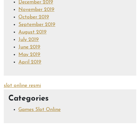
December 2019
November 2019
October 2019
September 2019
August 2019
July 2019
June 2019
May 2019
April 2019
slot online resmi
Categories
Games Slot Online