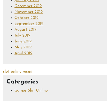
January 2020
December 2019
November 2019
October 2019
September 2019
August 2019
July 2019
June 2019
May 2019
April 2019
slot online resmi
Categories
Games Slot Online