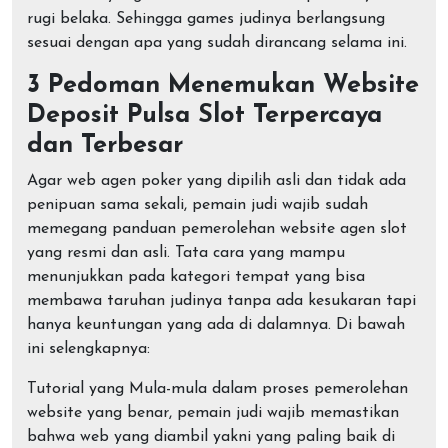
rugi belaka. Sehingga games judinya berlangsung
sesuai dengan apa yang sudah dirancang selama ini.
3 Pedoman Menemukan Website
Deposit Pulsa Slot Terpercaya
dan Terbesar
Agar web agen poker yang dipilih asli dan tidak ada
penipuan sama sekali, pemain judi wajib sudah
memegang panduan pemerolehan website agen slot
yang resmi dan asli. Tata cara yang mampu
menunjukkan pada kategori tempat yang bisa
membawa taruhan judinya tanpa ada kesukaran tapi
hanya keuntungan yang ada di dalamnya. Di bawah
ini selengkapnya:
Tutorial yang Mula-mula dalam proses pemerolehan
website yang benar, pemain judi wajib memastikan
bahwa web yang diambil yakni yang paling baik di