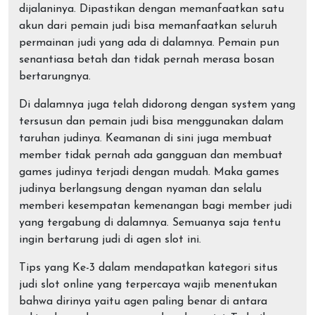
dijalaninya. Dipastikan dengan memanfaatkan satu
akun dari pemain judi bisa memanfaatkan seluruh
permainan judi yang ada di dalamnya. Pemain pun
senantiasa betah dan tidak pernah merasa bosan
bertarungnya.
Di dalamnya juga telah didorong dengan system yang
tersusun dan pemain judi bisa menggunakan dalam
taruhan judinya. Keamanan di sini juga membuat
member tidak pernah ada gangguan dan membuat
games judinya terjadi dengan mudah. Maka games
judinya berlangsung dengan nyaman dan selalu
memberi kesempatan kemenangan bagi member judi
yang tergabung di dalamnya. Semuanya saja tentu
ingin bertarung judi di agen slot ini.
Tips yang Ke-3 dalam mendapatkan kategori situs
judi slot online yang terpercaya wajib menentukan
bahwa dirinya yaitu agen paling benar di antara