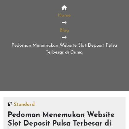
Home
Blog
Pedoman Menemukan Website Slot Deposit Pulsa
Terbesar di Dunia
Standard
Pedoman Menemukan Website
Slot Deposit Pulsa Terbesar di