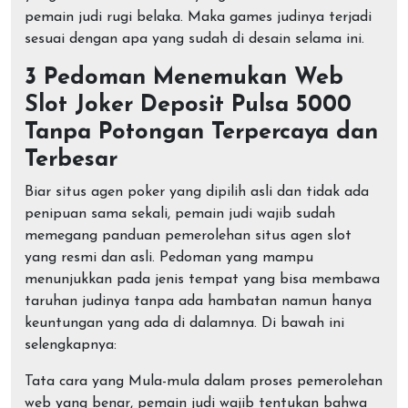
pemain judi rugi belaka. Maka games judinya terjadi
sesuai dengan apa yang sudah di desain selama ini.
3 Pedoman Menemukan Web
Slot Joker Deposit Pulsa 5000
Tanpa Potongan Terpercaya dan
Terbesar
Biar situs agen poker yang dipilih asli dan tidak ada
penipuan sama sekali, pemain judi wajib sudah
memegang panduan pemerolehan situs agen slot
yang resmi dan asli. Pedoman yang mampu
menunjukkan pada jenis tempat yang bisa membawa
taruhan judinya tanpa ada hambatan namun hanya
keuntungan yang ada di dalamnya. Di bawah ini
selengkapnya:
Tata cara yang Mula-mula dalam proses pemerolehan
web yang benar, pemain judi wajib tentukan bahwa