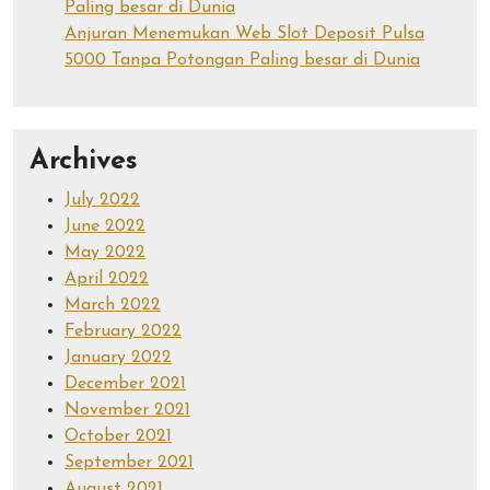
Paling besar di Dunia
Anjuran Menemukan Web Slot Deposit Pulsa
5000 Tanpa Potongan Paling besar di Dunia
Archives
July 2022
June 2022
May 2022
April 2022
March 2022
February 2022
January 2022
December 2021
November 2021
October 2021
September 2021
August 2021