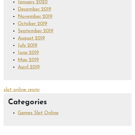
January 2020
December 2019
November 2019
October 2019
September 2019
August 2019
July 2019
June 2019
May 2019
April 2019
slot online resmi
Categories
Games Slot Online