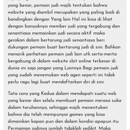
yang benar, pemain judi wajib tentukan bahwa
website yang diambil merupakan yang paling baik di
bandingkan dengan Yang lain Hal ini bisa di lihat
dengan banyaknya member judi yang tergabung dan
senantiasa memainkan judi secara aktif maka
gerakan dalam bertarung judi senantiasa beri
dukungan pemain buat bertarung judi di sini. Bahkan
menarik perhatian pemain judi lain utk serta-merta
bergabung di dalam website slot online terbesar di
dunia ini saja jangan yang Lainnya Bagi pemain judi
yang sudah menemukan web agen seperti ini tidak
perlu ragu lagi buat mendaftarkan diri di sini.
Tata cara yang Kedua dalam mendapati suatu web
yang benar dan selalu membuat pemain merasa suka
dalam taruhannya, sehingga wajib menentukan
bahwa dia telah mempunyai games yang bisa
dimainkan kapan pun dan dalam kondisi apapun itu.
Permainan judinya jumlah tidaklah sedikit. Maka