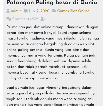
Potongan Paling besar di Dunia
admin
July 9, 2020
Games Slot Online
Comments Off
Permainan judi slot online mampu dimainkan dengan
benar dan membawa banyak keuntungan selama
masa taruhan judinya, yang mesti dijalani oleh semua
pemain yaitu dengan bergabung di dalam web slot
online paling besar di dunia yang luar biasa dan
mempunyai mutu yang terjamin. Kalau pemain judi
sudah bergabung di dalam web ini, dijamin selalu
betah dan tidak pernah membuat pemain judi
merasa bosan utk senantiasa menyambung taruhan
judinya tiap-tiap harinya di sini.
Bagi pemain judi agar Memang bergabung dalam
situs agen slot yang asli dan terpercaya sepenuhnya
wajib tahu terlebih dahulu mana website yang asli
dan mana situs yang senantiasa membuat pemain