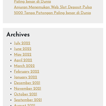
Paling besar di Dunia
Anjuran Menemukan Web Slot Deposit Pulsa
5000 Tanpa Potongan Paling besar di Dunia
Archives
July 2022
June 2022
May 2022
April 2022
March 2022
February 2022
January 2022
December 2021
November 2021
October 2021
September 2021
August 2021