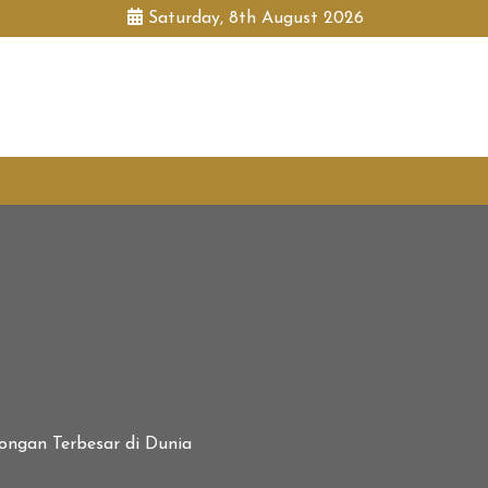
Saturday, 8th August 2026
ongan Terbesar di Dunia