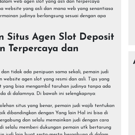
alam web agen slot yang asli dan terpercaya
na website yang asli dan mana web yang senantiasa
rmainan judinya berlangsung sesuai dengan apa
Situs Agen Slot Deposit
n Terpercaya dan
i dan tidak ada penipuan sama sekali, pemain judi
ebsite agen slot yang resmi dan asli. Tips yang
yang bisa mengambil taruhan judinya tanpa ada
a di dalamnya. Di bawah ini selengkapnya:
lehan situs yang benar, pemain judi wajib tentukan
ik dibandingkan dengan Yang lain Hal ini bisa di
tergabung dan selalu memainkan judi dengan cara
judi selalu memberi dukungan pemain utk bertarung
ain judi lain buat serta-merta bergabung di dalam