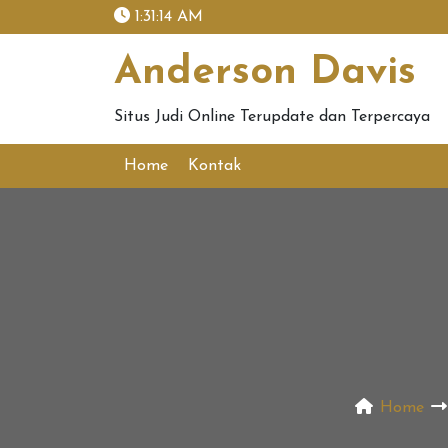
skip
1:31:15 AM
to
content
Anderson Davis
Situs Judi Online Terupdate dan Terpercaya
Home
Kontak
Home