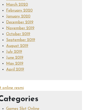
March 2020
February 2020
January 2020
December 2019
November 2019
October 2019
September 2019
August 2019
July 2019
June 2019
May 2019
April 2019
t online resmi
Categories
Games Slot Online