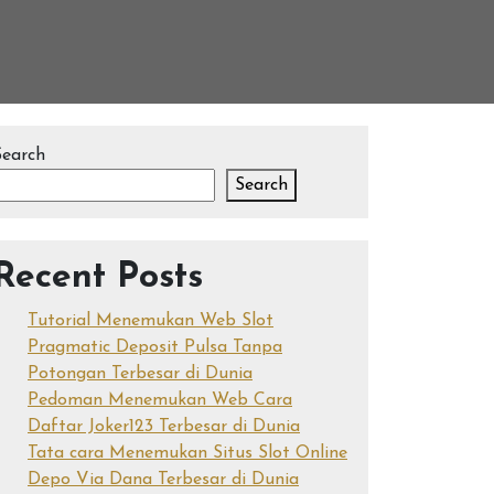
Search
Search
Recent Posts
Tutorial Menemukan Web Slot
Pragmatic Deposit Pulsa Tanpa
Potongan Terbesar di Dunia
Pedoman Menemukan Web Cara
Daftar Joker123 Terbesar di Dunia
Tata cara Menemukan Situs Slot Online
Depo Via Dana Terbesar di Dunia