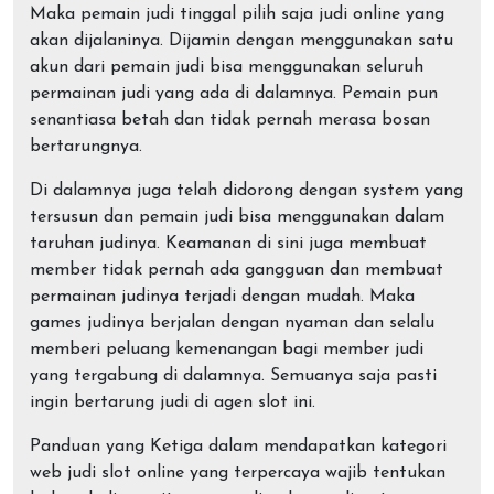
Maka pemain judi tinggal pilih saja judi online yang
akan dijalaninya. Dijamin dengan menggunakan satu
akun dari pemain judi bisa menggunakan seluruh
permainan judi yang ada di dalamnya. Pemain pun
senantiasa betah dan tidak pernah merasa bosan
bertarungnya.
Di dalamnya juga telah didorong dengan system yang
tersusun dan pemain judi bisa menggunakan dalam
taruhan judinya. Keamanan di sini juga membuat
member tidak pernah ada gangguan dan membuat
permainan judinya terjadi dengan mudah. Maka
games judinya berjalan dengan nyaman dan selalu
memberi peluang kemenangan bagi member judi
yang tergabung di dalamnya. Semuanya saja pasti
ingin bertarung judi di agen slot ini.
Panduan yang Ketiga dalam mendapatkan kategori
web judi slot online yang terpercaya wajib tentukan