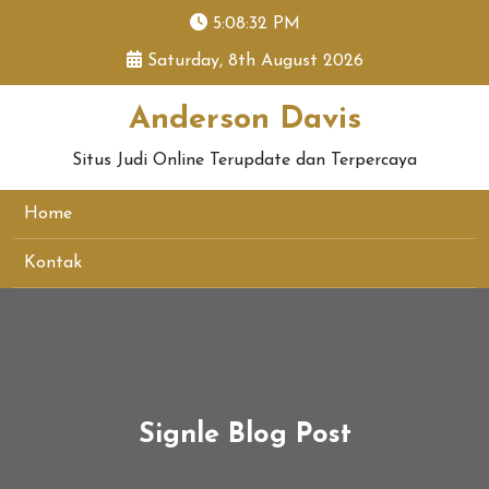
skip
5:08:32 PM
to
Saturday, 8th August 2026
content
Anderson Davis
Situs Judi Online Terupdate dan Terpercaya
Home
Kontak
Signle Blog Post