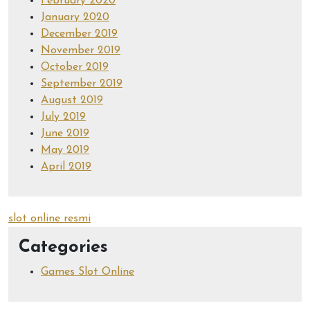
February 2020
January 2020
December 2019
November 2019
October 2019
September 2019
August 2019
July 2019
June 2019
May 2019
April 2019
slot online resmi
Categories
Games Slot Online