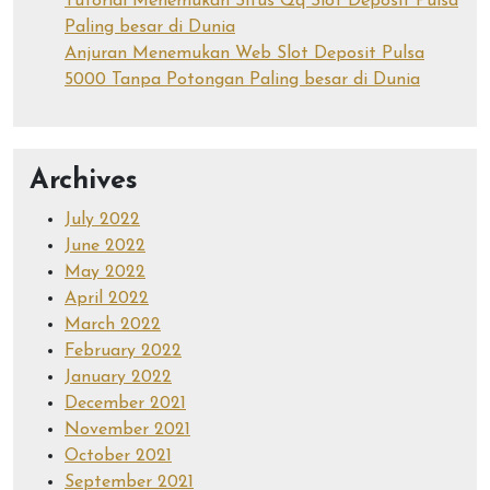
Tutorial Menemukan Situs Qq Slot Deposit Pulsa
Paling besar di Dunia
Anjuran Menemukan Web Slot Deposit Pulsa
5000 Tanpa Potongan Paling besar di Dunia
Archives
July 2022
June 2022
May 2022
April 2022
March 2022
February 2022
January 2022
December 2021
November 2021
October 2021
September 2021