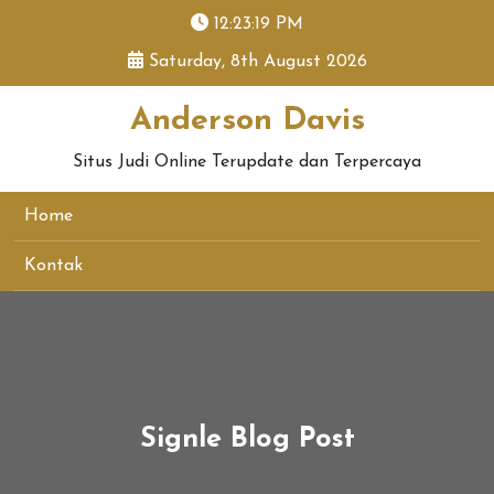
skip
12:23:20 PM
to
Saturday, 8th August 2026
content
Anderson Davis
Situs Judi Online Terupdate dan Terpercaya
Home
Kontak
Signle Blog Post