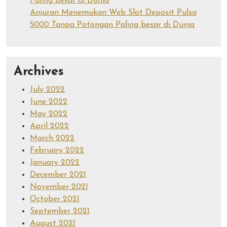
Paling besar di Dunia
Anjuran Menemukan Web Slot Deposit Pulsa
5000 Tanpa Potongan Paling besar di Dunia
Archives
July 2022
June 2022
May 2022
April 2022
March 2022
February 2022
January 2022
December 2021
November 2021
October 2021
September 2021
August 2021