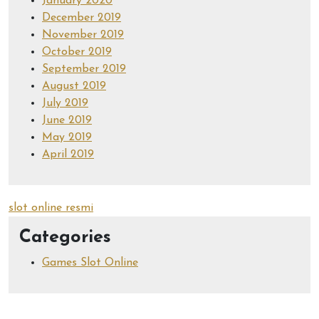
January 2020
December 2019
November 2019
October 2019
September 2019
August 2019
July 2019
June 2019
May 2019
April 2019
slot online resmi
Categories
Games Slot Online