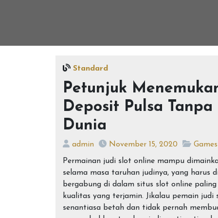
Standard
Petunjuk Menemukan 
Deposit Pulsa Tanpa
Dunia
admin
November 15, 2020
Games 
Permainan judi slot online mampu dimain
selama masa taruhan judinya, yang harus di
bergabung di dalam situs slot online palin
kualitas yang terjamin. Jikalau pemain judi
senantiasa betah dan tidak pernah membua