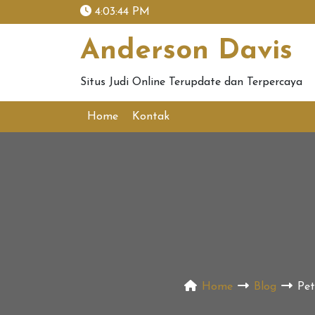
skip
4:03:44 PM
to
content
Anderson Davis
Situs Judi Online Terupdate dan Terpercaya
Home
Kontak
Home
Blog
Pet