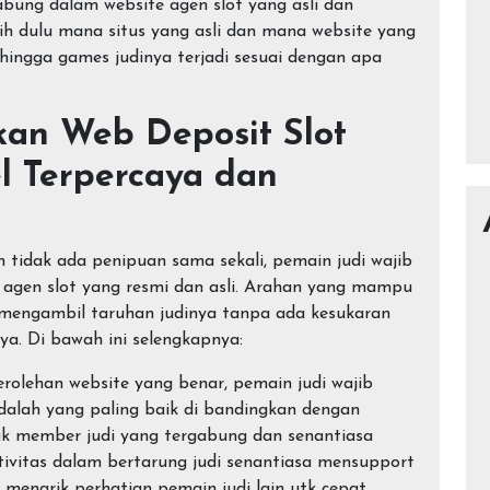
bung dalam website agen slot yang asli dan
bih dulu mana situs yang asli dan mana website yang
hingga games judinya terjadi sesuai dengan apa
n Web Deposit Slot
l Terpercaya dan
n tidak ada penipuan sama sekali, pemain judi wajib
gen slot yang resmi dan asli. Arahan yang mampu
mengambil taruhan judinya tanpa ada kesukaran
a. Di bawah ini selengkapnya:
olehan website yang benar, pemain judi wajib
alah yang paling baik di bandingkan dengan
yak member judi yang tergabung dan senantiasa
ivitas dalam bertarung judi senantiasa mensupport
n menarik perhatian pemain judi lain utk cepat