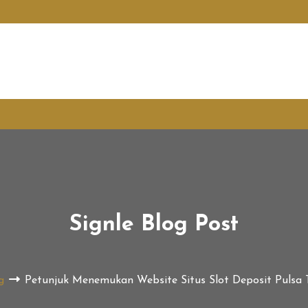
Signle Blog Post
g
Petunjuk Menemukan Website Situs Slot Deposit Pulsa T