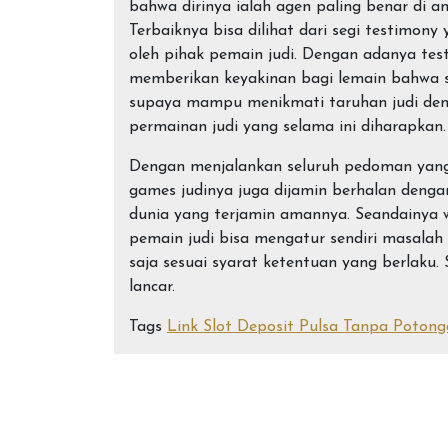
bahwa dirinya ialah agen paling benar di a
Terbaiknya bisa dilihat dari segi testimony y
oleh pihak pemain judi. Dengan adanya test
memberikan keyakinan bagi lemain bahwa sit
supaya mampu menikmati taruhan judi deng
permainan judi yang selama ini diharapkan.
Dengan menjalankan seluruh pedoman yang 
games judinya juga dijamin berhalan dengan
dunia yang terjamin amannya. Seandainya we
pemain judi bisa mengatur sendiri masalah
saja sesuai syarat ketentuan yang berlaku.
lancar.
Tags
Link Slot Deposit Pulsa Tanpa Poton