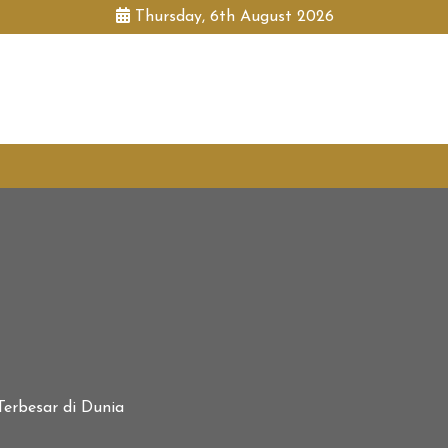
Thursday, 6th August 2026
erbesar di Dunia