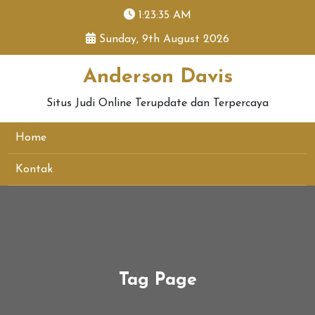
skip
1:23:36 AM
to
Sunday, 9th August 2026
content
Anderson Davis
Situs Judi Online Terupdate dan Terpercaya
Home
Kontak
Tag Page