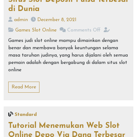
di Dunia
admin
December 8, 2021
Games Slot Online
Comments Off
Games judi slot online mampu dimainkan dengan
benar dan membawa banyak keuntungan selama
masa taruhan judinya, yang harus dijalani oleh semua
pemain adalah dengan bergabung di dalam situs slot
online
Read More
Standard
Tutorial Menemukan Web Slot
Online Depo Via Dana Terbesar