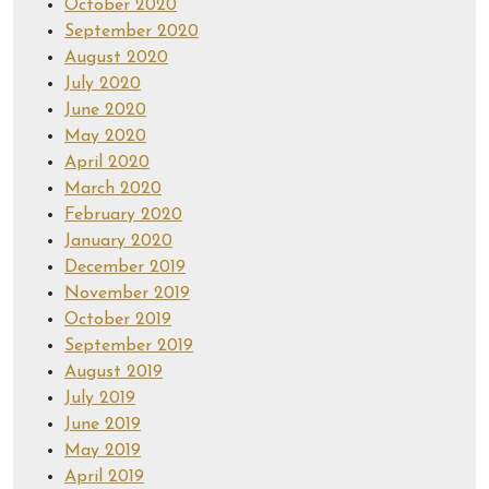
October 2020
September 2020
August 2020
July 2020
June 2020
May 2020
April 2020
March 2020
February 2020
January 2020
December 2019
November 2019
October 2019
September 2019
August 2019
July 2019
June 2019
May 2019
April 2019