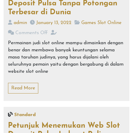
Deposit Pulsa Tanpa Potongan
Terbesar di Dunia
admin
January 13, 2022
Games Slot Online
Comments Off
Permainan judi slot online mampu dimainkan dengan
benar dan membawa banyak keuntungan selama
masa taruhan judinya, yang harus dijalani oleh
seluruhnya pemain yaitu dengan bergabung di dalam
website slot online
Read More
Standard
Petunjuk Menemukan Web Slot