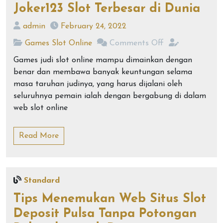
Joker123 Slot Terbesar di Dunia
admin
February 24, 2022
Games Slot Online
Comments Off
Games judi slot online mampu dimainkan dengan
benar dan membawa banyak keuntungan selama
masa taruhan judinya, yang harus dijalani oleh
seluruhnya pemain ialah dengan bergabung di dalam
web slot online
Read More
Standard
Tips Menemukan Web Situs Slot
Deposit Pulsa Tanpa Potongan