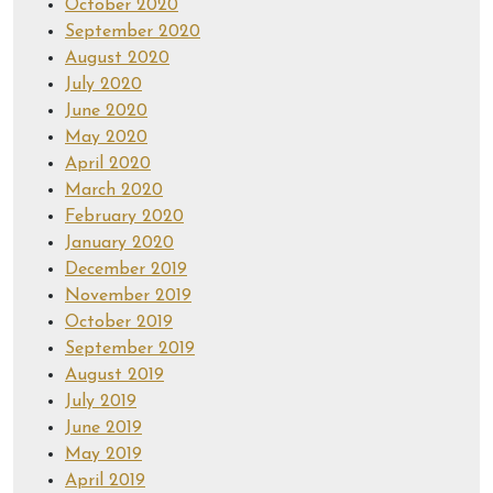
October 2020
September 2020
August 2020
July 2020
June 2020
May 2020
April 2020
March 2020
February 2020
January 2020
December 2019
November 2019
October 2019
September 2019
August 2019
July 2019
June 2019
May 2019
April 2019