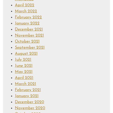
April 2022
March 2022
February 2022
January 2022
December 2021
November 2021
October 2021
September 2021
August 2021
July 2021
June 2021
May 2021
April 2021
March 2021
February 2021
January 2021
December 2020
November 2020