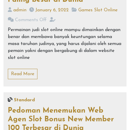
admin
January 6, 2022
Games Slot Online
Comments Off
Permainan judi slot online mampu dimainkan dengan
benar dan membawa banyak keuntungan selama
masa taruhan judinya, yang harus dijalani oleh semua
pemain yakni dengan bergabung di dalam website
slot online
Read More
Standard
Pedoman Menemukan Web
Agen Slot Bonus New Member
100 Terbesar di Dunia